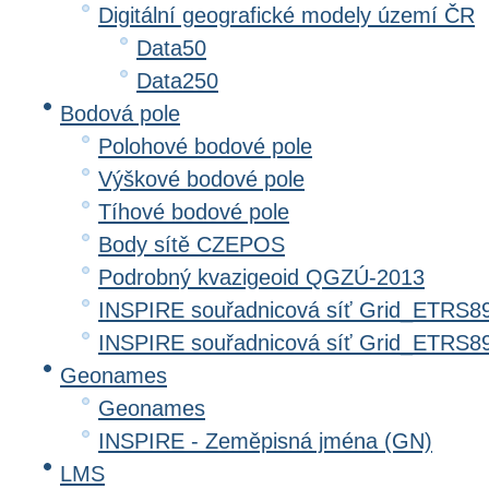
Digitální geografické modely území ČR
Data50
Data250
Bodová pole
Polohové bodové pole
Výškové bodové pole
Tíhové bodové pole
Body sítě CZEPOS
Podrobný kvazigeoid QGZÚ-2013
INSPIRE souřadnicová síť Grid_ETRS8
INSPIRE souřadnicová síť Grid_ETRS
Geonames
Geonames
INSPIRE - Zeměpisná jména (GN)
LMS