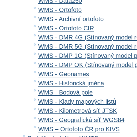
WMS - Data250
WMS - Ortofoto
WMS - Archivní ortofoto
WMS - Ortofoto CIR
WMS - DMR 4G (Stínovaný model re
WMS - DMR 5G (Stínovaný model re
WMS - DMP 1G (Stínovaný model p
WMS - DMP OK (Stínovaný model p
WMS - Geonames
WMS - Historická jména
WMS - Bodová pole
WMS - Klady mapových listů
WMS - Kilometrová síť JTSK
WMS - Geografická síť WGS84
WMS – Ortofoto ČR pro KIVS