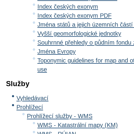
Index českých exonym
Index českých exonym PDF
Jména států a jejich územních částí
Vyšší geomorfologické jednotky
Souhrnné přehledy o půdním fondu
Jména Evropy
Toponymic guidelines for map and oth
use
Služby
Vyhledávací
Prohlížecí
Prohlížecí služby - WMS
WMS - Katastrální mapy (KM)