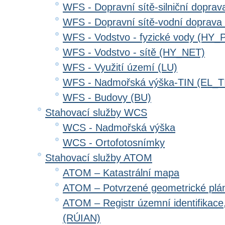
WFS - Dopravní sítě-silniční dopr
WFS - Dopravní sítě-vodní doprav
WFS - Vodstvo - fyzické vody (HY_
WFS - Vodstvo - sítě (HY_NET)
WFS - Využití území (LU)
WFS - Nadmořská výška-TIN (EL_T
WFS - Budovy (BU)
Stahovací služby WCS
WCS - Nadmořská výška
WCS - Ortofotosnímky
Stahovací služby ATOM
ATOM – Katastrální mapa
ATOM – Potvrzené geometrické plá
ATOM – Registr územní identifikace
(RÚIAN)