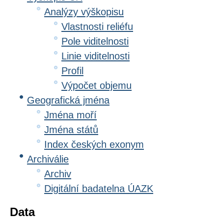
Analýzy výškopisu
Vlastnosti reliéfu
Pole viditelnosti
Linie viditelnosti
Profil
Výpočet objemu
Geografická jména
Jména moří
Jména států
Index českých exonym
Archiválie
Archiv
Digitální badatelna ÚAZK
Data