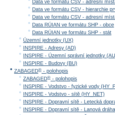
Data ve formátu CSV - adresní místa
Data ve formátu CSV - hierarchie prv
Data ve formátu CSV - adresní místa
Data RÚIAN ve formátu SHP - obce
Data RÚIAN ve formátu SHP - stát
Územní jednotky (UX)
INSPIRE - Adresy (AD)
INSPIRE - Územní správní jednotky (AU
INSPIRE - Budovy (BU)
®
ZABAGED
- polohopis
®
ZABAGED
- polohopis
INSPIRE - Vodstvo - fyzické vody (HY_
INSPIRE - Vodstvo - sítě (HY_NET)
INSPIRE - Dopravní sítě - Letecká dop
INSPIRE - Dopravní sítě - Lanová drá