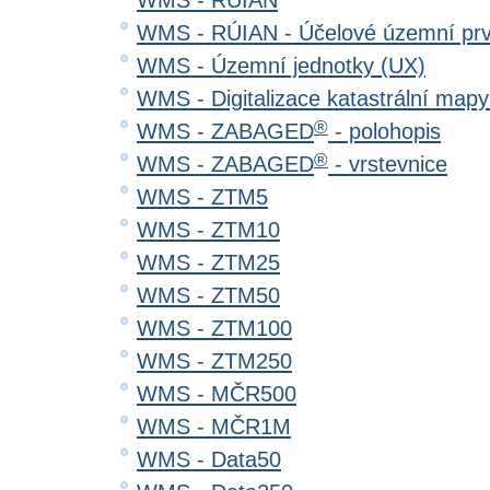
WMS - RÚIAN
WMS - RÚIAN - Účelové územní pr
WMS - Územní jednotky (UX)
WMS - Digitalizace katastrální map
®
WMS - ZABAGED
- polohopis
®
WMS - ZABAGED
- vrstevnice
WMS - ZTM5
WMS - ZTM10
WMS - ZTM25
WMS - ZTM50
WMS - ZTM100
WMS - ZTM250
WMS - MČR500
WMS - MČR1M
WMS - Data50