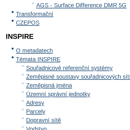
AGS - Surface Difference DMR 5G
Transformační
CZEPOS
INSPIRE
O metadatech
Témata INSPIRE
Souřadnicové referenční systémy
Zeměpisné soustavy souřadnicových sít
Zeměpisná jména
Územní správní jednotky
Adresy
Parcely
Dopravní sítě
Vodstvo