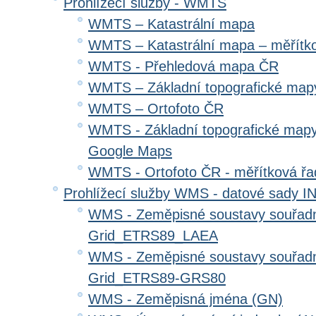
Prohlížecí služby - WMTS
WMTS – Katastrální mapa
WMTS – Katastrální mapa – měřítk
WMTS - Přehledová mapa ČR
WMTS – Základní topografické ma
WMTS – Ortofoto ČR
WMTS - Základní topografické mapy
Google Maps
WMTS - Ortofoto ČR - měřítková ř
Prohlížecí služby WMS - datové sady 
WMS - Zeměpisné soustavy souřadni
Grid_ETRS89_LAEA
WMS - Zeměpisné soustavy souřadni
Grid_ETRS89-GRS80
WMS - Zeměpisná jména (GN)