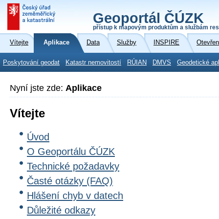
Geoportál ČÚZK
přístup k mapovým produktům a službám res
Vítejte
Aplikace
Data
Služby
INSPIRE
Otevřen
Poskytování geodat
Katastr nemovitostí
RÚIAN
DMVS
Geodetické ap
Nyní jste zde:
Aplikace
Vítejte
Úvod
O Geoportálu ČÚZK
Technické požadavky
Časté otázky (FAQ)
Hlášení chyb v datech
Důležité odkazy