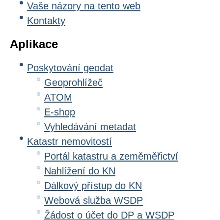
Vaše názory na tento web
Kontakty
Aplikace
Poskytování geodat
Geoprohlížeč
ATOM
E-shop
Vyhledávání metadat
Katastr nemovitostí
Portál katastru a zeměměřictví
Nahlížení do KN
Dálkový přístup do KN
Webová služba WSDP
Žádost o účet do DP a WSDP