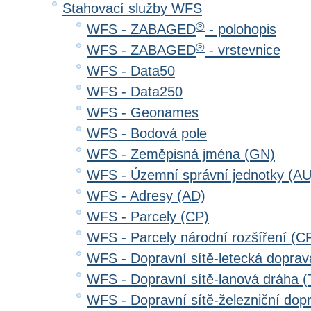
Stahovací služby WFS
®
WFS - ZABAGED
- polohopis
®
WFS - ZABAGED
- vrstevnice
WFS - Data50
WFS - Data250
WFS - Geonames
WFS - Bodová pole
WFS - Zeměpisná jména (GN)
WFS - Územní správní jednotky (AU
WFS - Adresy (AD)
WFS - Parcely (CP)
WFS - Parcely národní rozšíření (C
WFS - Dopravní sítě-letecká dopra
WFS - Dopravní sítě-lanová dráha
WFS - Dopravní sítě-železniční do