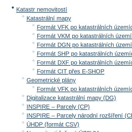
Katastr nemovitostí
Katastrální mapy
Formát VFK po katastrálních území
Formát VKM po katastrálních územ
Formát DGN po katastrálních územ
Formát SHP po katastrálních území
Formát DXF po katastrálních území
Formát CIT přes E-SHOP
Geometrické plány
Formát VFK po katastrálních území
Digitalizace katastrální mapy (DG)
INSPIRE – Parcely (CP)
INSPIRE – Parcely národní rozšíření (
ÚHDP (formát CSV)