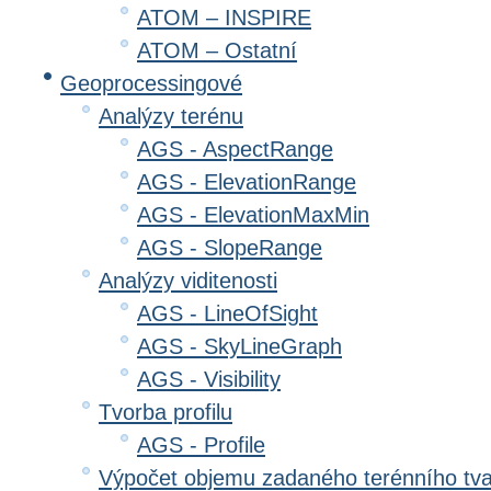
ATOM – INSPIRE
ATOM – Ostatní
Geoprocessingové
Analýzy terénu
AGS - AspectRange
AGS - ElevationRange
AGS - ElevationMaxMin
AGS - SlopeRange
Analýzy viditenosti
AGS - LineOfSight
AGS - SkyLineGraph
AGS - Visibility
Tvorba profilu
AGS - Profile
Výpočet objemu zadaného terénního tv