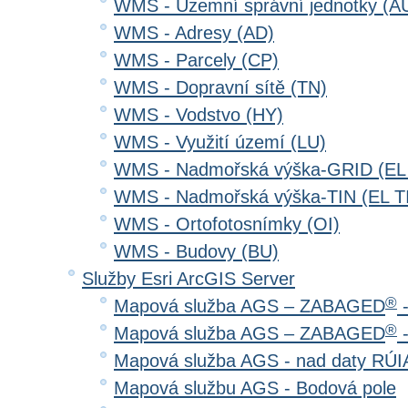
WMS - Územní správní jednotky (A
WMS - Adresy (AD)
WMS - Parcely (CP)
WMS - Dopravní sítě (TN)
WMS - Vodstvo (HY)
WMS - Využití území (LU)
WMS - Nadmořská výška-GRID (EL
WMS - Nadmořská výška-TIN (EL T
WMS - Ortofotosnímky (OI)
WMS - Budovy (BU)
Služby Esri ArcGIS Server
®
Mapová služba AGS – ZABAGED
-
®
Mapová služba AGS – ZABAGED
-
Mapová služba AGS - nad daty RÚ
Mapová službu AGS - Bodová pole