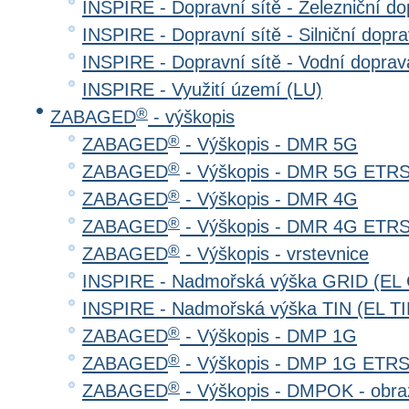
INSPIRE - Dopravní sítě - Železniční d
INSPIRE - Dopravní sítě - Silniční do
INSPIRE - Dopravní sítě - Vodní dopr
INSPIRE - Využití území (LU)
®
ZABAGED
- výškopis
®
ZABAGED
- Výškopis - DMR 5G
®
ZABAGED
- Výškopis - DMR 5G ETR
®
ZABAGED
- Výškopis - DMR 4G
®
ZABAGED
- Výškopis - DMR 4G ETR
®
ZABAGED
- Výškopis - vrstevnice
INSPIRE - Nadmořská výška GRID (EL
INSPIRE - Nadmořská výška TIN (EL TI
®
ZABAGED
- Výškopis - DMP 1G
®
ZABAGED
- Výškopis - DMP 1G ETR
®
ZABAGED
- Výškopis - DMPOK - obra