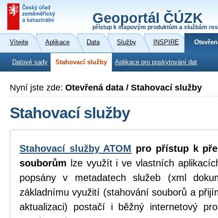
Geoportál ČÚZK
přístup k mapovým produktům a službám res
Vítejte
Aplikace
Data
Služby
INSPIRE
Otevřen
Datové sady
Stahovací služby
Aplikace pro poskytování dat
Nyní jste zde:
Otevřená data / Stahovací služby
Stahovací služby
Stahovací služby ATOM
pro přístup k př
souborům
lze využít i ve vlastních aplikací
popsány v metadatech služeb (xml dokum
základnímu využití (stahování souborů a přijí
aktualizaci) postačí i běžný internetový p