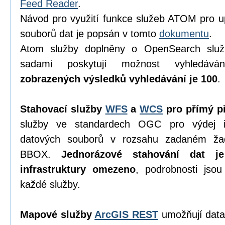
Feed Reader
.
Návod pro využití funkce služeb ATOM pro u
souborů dat je popsán v tomto
dokumentu
.
Atom služby doplněny o OpenSearch služ
sadami poskytují možnost vyhledáv
zobrazených výsledků vyhledávání je 100
.
Stahovací služby
WFS
a
WCS
pro přímý př
služby ve standardech OGC pro výdej in
datových souborů v rozsahu zadaném ža
BBOX.
Jednorázové stahování dat j
infrastruktury omezeno
, podrobnosti jso
každé služby.
Mapové služby
ArcGIS REST
umožňují data