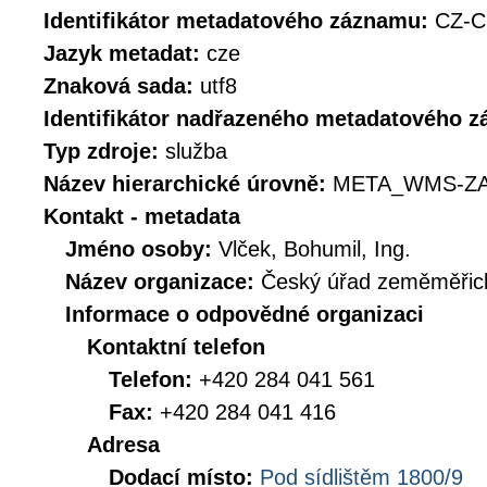
Identifikátor metadatového záznamu:
CZ-
Jazyk metadat:
cze
Znaková sada:
utf8
Identifikátor nadřazeného metadatového 
Typ zdroje:
služba
Název hierarchické úrovně:
META_WMS-ZA
Kontakt - metadata
Jméno osoby:
Vlček, Bohumil, Ing.
Název organizace:
Český úřad zeměměřick
Informace o odpovědné organizaci
Kontaktní telefon
Telefon:
+420 284 041 561
Fax:
+420 284 041 416
Adresa
Dodací místo:
Pod sídlištěm 1800/9