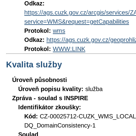
Odkaz:
https://ags.cuzk.gov.cz/arcgis/servi
service=WMS&request=getCapabilities
Protokol:
wms
Odkaz:
https://ags.cuzk.gov.cz/geoproh
Protokol:
WWW:LINK
Kvalita služby
Úroveň působnosti
Úroveň popisu kvality:
služba
Zpráva - soulad s INSPIRE
Identifikátor zkoušky:
Kód:
CZ-00025712-CUZK_WMS_LOCA
DQ_DomainConsistency-1
Soulad