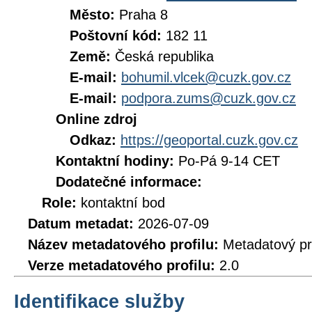
Město:
Praha 8
Poštovní kód:
182 11
Země:
Česká republika
E-mail:
bohumil.vlcek@cuzk.gov.cz
E-mail:
podpora.zums@cuzk.gov.cz
Online zdroj
Odkaz:
https://geoportal.cuzk.gov.cz
Kontaktní hodiny:
Po-Pá 9-14 CET
Dodatečné informace:
Role:
kontaktní bod
Datum metadat:
2026-07-09
Název metadatového profilu:
Metadatový pr
Verze metadatového profilu:
2.0
Identifikace služby