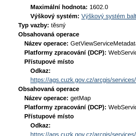
Maximální hodnota:
1602.0
Výškový systém:
Výškový systém balt
Typ vazby:
těsný
Obsahovaná operace
Název operace:
GetViewServiceMetadat
Platformy zpracování (DCP):
WebServi
Přístupové místo
Odkaz:
https://ags.cuzk.gov.cz/arcgis/ser
Obsahovaná operace
Název operace:
getMap
Platformy zpracování (DCP):
WebServi
Přístupové místo
Odkaz:
https://ags.cuzk.gov.cz/arcgis/ser