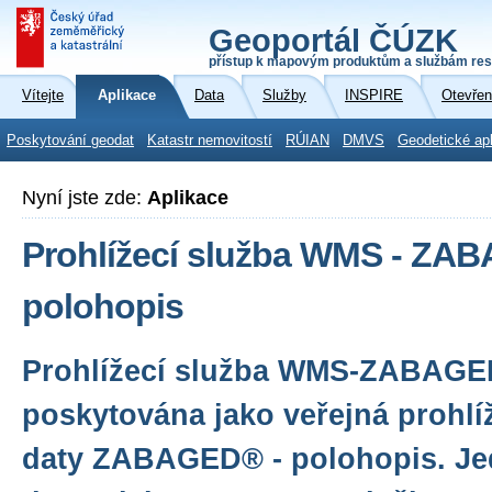
Geoportál ČÚZK
přístup k mapovým produktům a službám res
Vítejte
Aplikace
Data
Služby
INSPIRE
Otevřen
Poskytování geodat
Katastr nemovitostí
RÚIAN
DMVS
Geodetické ap
Nyní jste zde:
Aplikace
Prohlížecí služba WMS - ZA
polohopis
Prohlížecí služba WMS-ZABAG
poskytována jako veřejná prohlí
daty ZABAGED® - polohopis. Jed