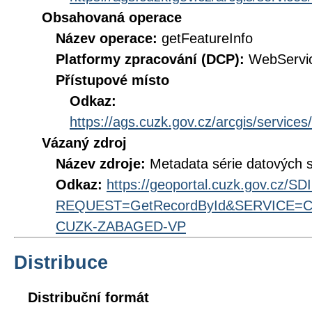
Obsahovaná operace
Název operace:
getFeatureInfo
Platformy zpracování (DCP):
WebServi
Přístupové místo
Odkaz:
https://ags.cuzk.gov.cz/arcgis/ser
Vázaný zdroj
Název zdroje:
Metadata série datových
Odkaz:
https://geoportal.cuzk.gov.cz/S
REQUEST=GetRecordById&SERVICE=CS
CUZK-ZABAGED-VP
Distribuce
Distribuční formát