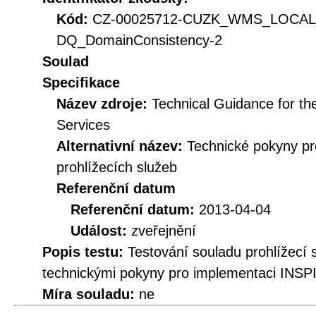
Kód:
CZ-00025712-CUZK_WMS_LOCA
DQ_DomainConsistency-2
Soulad
Specifikace
Název zdroje:
Technical Guidance for t
Services
Alternativní název:
Technické pokyny p
prohlížecích služeb
Referenční datum
Referenční datum:
2013-04-04
Událost:
zveřejnění
Popis testu:
Testování souladu prohlíže
technickými pokyny pro implementaci INSPI
Míra souladu:
ne