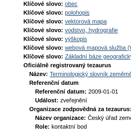
Klíčové slovo:
obec
Klíčové slovo:
polohopis
Klíčové slovo:
vektorová mapa
Klíčové slovo:
vodstvo, hydrografie
Klíčové slovo:
výškopis
Klíčové slovo:
webová mapová služba 
Klíčové slovo:
Základní báze geografi
Oficiálně registrovaný tezaurus
Název:
Terminologický slovník zeměměř
Referenční datum
Referenční datum:
2009-01-01
Událost:
zveřejnění
Organizace zodpovědná za tezaurus
Název organizace:
Český úřad země
Role:
kontaktní bod