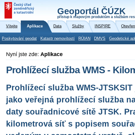
Geoportál ČÚZK
přístup k mapovým produktům a službám res
Vítejte
Aplikace
Data
Služby
INSPIRE
Otevřen
Poskytování geodat
Katastr nemovitostí
RÚIAN
DMVS
Geodetické ap
Nyní jste zde:
Aplikace
Prohlížecí služba WMS - Kilo
Prohlížecí služba WMS-JTSKSIT 
jako veřejná prohlížecí služba 
daty souřadnicové sítě JTSK. Pr
kilometrová síť s popisem souřa