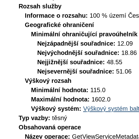
Rozsah služby
Informace o rozsahu:
100 % území České
Geografické ohraničení
Minimální ohraničující pravoúhelník
Nejzápadnější souřadnice:
12.09
Nejvýchodnější souřadnice:
18.86
Nejjižnější souřadnice:
48.55
Nejsevernější souřadnice:
51.06
Výškový rozsah
Minimální hodnota:
115.0
Maximální hodnota:
1602.0
Výškový systém:
Výškový systém balt
Typ vazby:
těsný
Obsahovaná operace
Název operace:
GetViewServiceMetadat