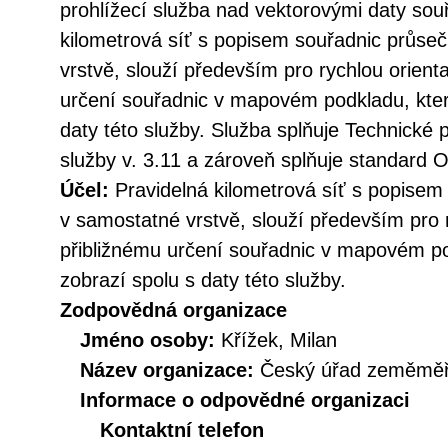
prohlížecí služba nad vektorovými daty sou
kilometrová síť s popisem souřadnic průse
vrstvě, slouží především pro rychlou orienta
určení souřadnic v mapovém podkladu, který
daty této služby. Služba splňuje Technické
služby v. 3.11 a zároveň splňuje standard
Účel:
Pravidelná kilometrová síť s popise
v samostatné vrstvě, slouží především pro r
přibližnému určení souřadnic v mapovém pod
zobrazí spolu s daty této služby.
Zodpovědná organizace
Jméno osoby:
Křížek, Milan
Název organizace:
Český úřad zeměměři
Informace o odpovědné organizaci
Kontaktní telefon