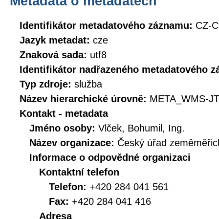
Metadata o metadatech
Identifikátor metadatového záznamu:
CZ-C
Jazyk metadat:
cze
Znaková sada:
utf8
Identifikátor nadřazeného metadatového 
Typ zdroje:
služba
Název hierarchické úrovně:
META_WMS-JT
Kontakt - metadata
Jméno osoby:
Vlček, Bohumil, Ing.
Název organizace:
Český úřad zeměměřick
Informace o odpovědné organizaci
Kontaktní telefon
Telefon:
+420 284 041 561
Fax:
+420 284 041 416
Adresa