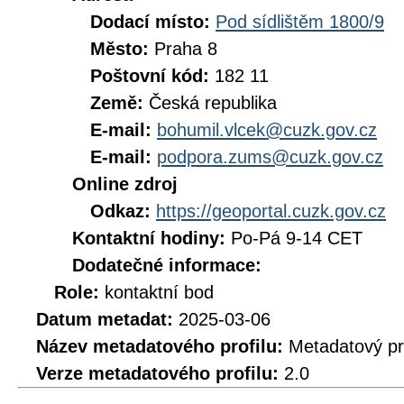
Dodací místo:
Pod sídlištěm 1800/9
Město:
Praha 8
Poštovní kód:
182 11
Země:
Česká republika
E-mail:
bohumil.vlcek@cuzk.gov.cz
E-mail:
podpora.zums@cuzk.gov.cz
Online zdroj
Odkaz:
https://geoportal.cuzk.gov.cz
Kontaktní hodiny:
Po-Pá 9-14 CET
Dodatečné informace:
Role:
kontaktní bod
Datum metadat:
2025-03-06
Název metadatového profilu:
Metadatový pr
Verze metadatového profilu:
2.0