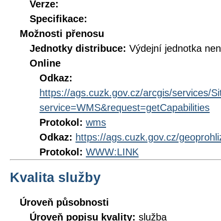
Verze:
Specifikace:
Možnosti přenosu
Jednotky distribuce:
Výdejní jednotka ne
Online
Odkaz:
https://ags.cuzk.gov.cz/arcgis/service
service=WMS&request=getCapabilities
Protokol:
wms
Odkaz:
https://ags.cuzk.gov.cz/geoprohl
Protokol:
WWW:LINK
Kvalita služby
Úroveň působnosti
Úroveň popisu kvality:
služba