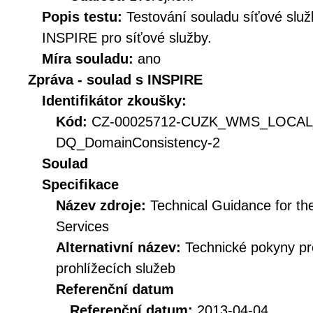
Popis testu:
Testování souladu síťové služ
INSPIRE pro síťové služby.
Míra souladu:
ano
Zpráva - soulad s INSPIRE
Identifikátor zkoušky:
Kód:
CZ-00025712-CUZK_WMS_LOCAL
DQ_DomainConsistency-2
Soulad
Specifikace
Název zdroje:
Technical Guidance for t
Services
Alternativní název:
Technické pokyny p
prohlížecích služeb
Referenční datum
Referenční datum:
2013-04-04