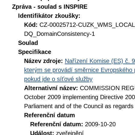
Zpráva - soulad s INSPIRE
Identifikátor zkoušky:
Kód:
CZ-00025712-CUZK_WMS_LOCAL
DQ_DomainConsistency-1
Soulad
Specifikace
Název zdroje:
Nařízení Komise (ES) č. 9
kterým se provádí směrnice Evropského 
pokud jde o síťové služby
Alternativní název:
COMMISSION REGUL
October 2009 implementing Directive 20
Parliament and of the Council as regards
Referenční datum
Referenční datum:
2009-10-20
Událost:
zveřejnění