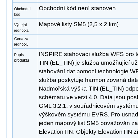
Obchodní kód není stanoven
Obchodní
kód
Mapové listy SM5 (2,5 x 2 km)
Výdejní
jednotka
Cena za
jednotku
INSPIRE stahovací služba WFS pro 
Popis
produktu
TIN (EL_TIN) je služba umožňující u
stahování dat pomocí technologie WF
služba poskytuje harmonizovaná dat
Nadmořská výška-TIN (EL_TIN) odpo
schématu ve verzi 4.0. Data jsou po
GML 3.2.1. v souřadnicovém systé
výškovém systému EVRS. Pro usnadně
jeden mapový list SM5 považován za 
ElevationTIN. Objekty ElevationTIN z