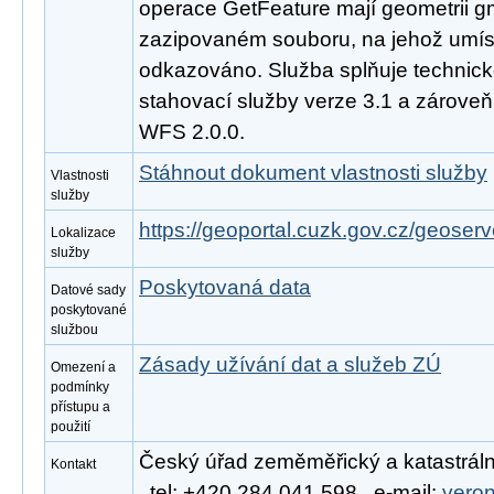
operace GetFeature mají geometrii g
zazipovaném souboru, na jehož umís
odkazováno. Služba splňuje technic
stahovací služby verze 3.1 a zárove
WFS 2.0.0.
Stáhnout dokument vlastnosti služby
Vlastnosti
služby
https://geoportal.cuzk.gov.cz/geoserve
Lokalizace
služby
Poskytovaná data
Datové sady
poskytované
službou
Zásady užívání dat a služeb ZÚ
Omezení a
podmínky
přístupu a
použití
Český úřad zeměměřický a katastráln
Kontakt
, tel: +420 284 041 598 , e-mail:
vero