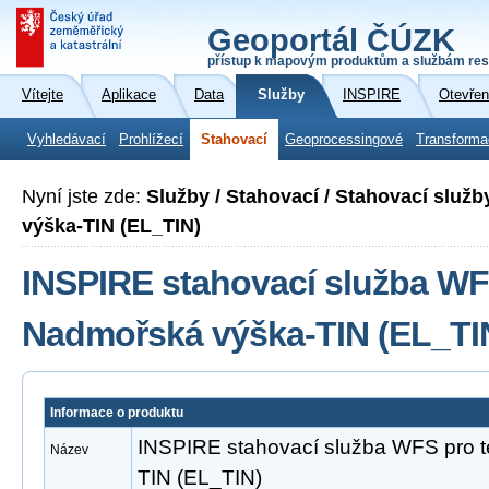
Geoportál ČÚZK
přístup k mapovým produktům a službám res
Vítejte
Aplikace
Data
Služby
INSPIRE
Otevřen
Vyhledávací
Prohlížecí
Stahovací
Geoprocessingové
Transforma
Nyní jste zde:
Služby / Stahovací / Stahovací slu
výška-TIN (EL_TIN)
INSPIRE stahovací služba WF
Nadmořská výška-TIN (EL_TI
Informace o produktu
INSPIRE stahovací služba WFS pro 
Název
TIN (EL_TIN)