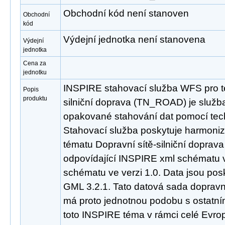
Obchodní kód není stanoven
Obchodní
kód
Výdejní jednotka není stanovena
Výdejní
jednotka
Cena za
jednotku
INSPIRE stahovací služba WFS pro t
Popis
produktu
silniční doprava (TN_ROAD) je služb
opakované stahování dat pomocí tec
Stahovací služba poskytuje harmoni
tématu Dopravní sítě-silniční dopra
odpovídající INSPIRE xml schématu v
schématu ve verzi 1.0. Data jsou po
GML 3.2.1. Tato datová sada dopravní
má proto jednotnou podobu s ostatní
toto INSPIRE téma v rámci celé Evro