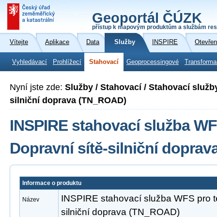
Geoportál ČÚZK
přístup k mapovým produktům a službám res
Vítejte
Aplikace
Data
Služby
INSPIRE
Otevřen
Vyhledávací
Prohlížecí
Stahovací
Geoprocessingové
Transforma
Nyní jste zde:
Služby / Stahovací / Stahovací služb
silniční doprava (TN_ROAD)
INSPIRE stahovací služba WF
Dopravní sítě-silniční dopra
Informace o produktu
INSPIRE stahovací služba WFS pro t
Název
silniční doprava (TN_ROAD)