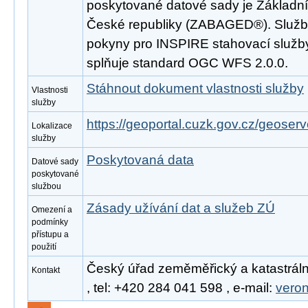
poskytované datové sady je Základní
České republiky (ZABAGED®). Služba
pokyny pro INSPIRE stahovací služby
splňuje standard OGC WFS 2.0.0.
Stáhnout dokument vlastnosti služby
Vlastnosti
služby
https://geoportal.cuzk.gov.cz/geoserv
Lokalizace
služby
Poskytovaná data
Datové sady
poskytované
službou
Zásady užívání dat a služeb ZÚ
Omezení a
podmínky
přístupu a
použití
Český úřad zeměměřický a katastráln
Kontakt
, tel: +420 284 041 598 , e-mail:
vero