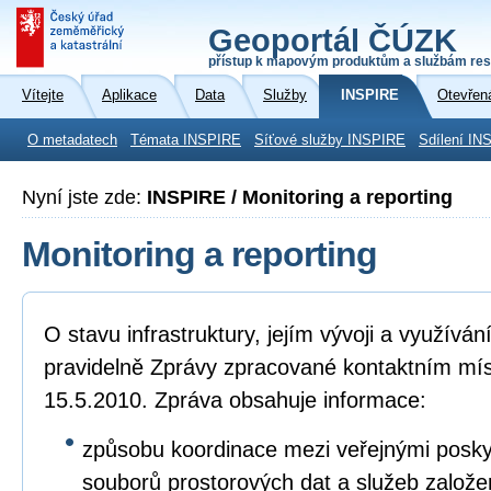
Geoportál ČÚZK
přístup k mapovým produktům a službám res
Vítejte
Aplikace
Data
Služby
INSPIRE
Otevřen
O metadatech
Témata INSPIRE
Síťové služby INSPIRE
Sdílení IN
Nyní jste zde:
INSPIRE / Monitoring a reporting
Monitoring a reporting
O stavu infrastruktury, jejím vývoji a využívá
pravidelně Zprávy zpracované kontaktním mí
15.5.2010. Zpráva obsahuje informace:
způsobu koordinace mezi veřejnými poskyto
souborů prostorových dat a služeb založ