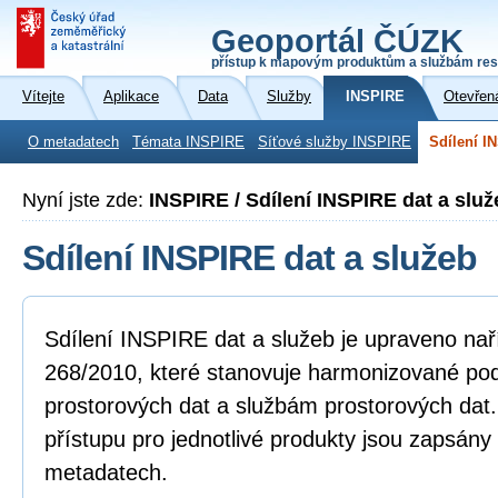
Geoportál ČÚZK
přístup k mapovým produktům a službám res
Vítejte
Aplikace
Data
Služby
INSPIRE
Otevřen
O metadatech
Témata INSPIRE
Síťové služby INSPIRE
Sdílení I
Nyní jste zde:
INSPIRE / Sdílení INSPIRE dat a služ
Sdílení INSPIRE dat a služeb
Sdílení INSPIRE dat a služeb je upraveno na
268/2010, které stanovuje harmonizované po
prostorových dat a službám prostorových dat
přístupu pro jednotlivé produkty jsou zapsány
metadatech.