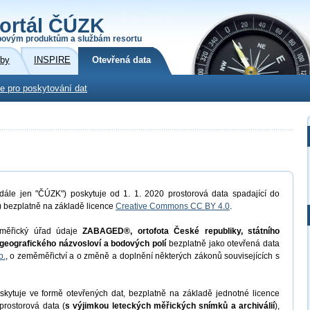
ortál ČÚZK
povým produktům a službám resortu
žby
INSPIRE
Otevřená data
e pro poskytování dat
dále jen "ČÚZK") poskytuje od 1. 1. 2020 prostorová data spadající do
) bezplatně na základě licence
Creative Commons CC BY 4.0
.
měřický úřad údaje
ZABAGED®, ortofota České republiky, státního
geografického názvosloví a bodových polí
bezplatně jako otevřená data
b.
, o zeměměřictví a o změně a doplnění některých zákonů souvisejících s
kytuje ve formě otevřených dat, bezplatně na základě jednotné licence
prostorová data (
s výjimkou leteckých měřických snímků a archiválií
),