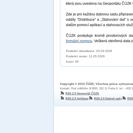
která jsou uvedena na Geoportálu ČÚZK 
Zde je pro každou datovou sadu připrav
oddíly "Distribuce" a „Stahování dat" s 
datům pomocí aplikací a stahovacích sl
ČÚZK poskytuje kromě prostorových dat
formální normou
. Veškerá otevřená data 
Poslední aktualizace: 03.03.2026
Poslední revize:
12.05.2026
Autor: 95
Copyright © 2010 ČÚZK, Všechna práva vyhrazen
Kontakt: Pod sídlištěm 9/1800, 182 11 Praha 8, tel.: +420
RSS 2.0 Geoportál ČÚZK
RSS 2.0 Aplikace
RSS 2.0 Datové sady
RSS