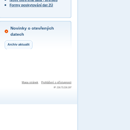
Nově otevřená data - přehled
Formy poskytování dat ZÚ
Novinky o otevřených
datech
Archiv aktualit
Mapa stránek
Prohlášení o přístupnosti
IP: 216.73.216.197