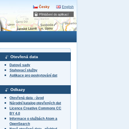
Česky
English
Přihlášení do aplikací
Otevřená data
Datové sady
Stahovací služby
Aplikace pro poskytování dat
Odkazy
Otevřená data - úvod
Národní katalog otevřených dat
Licence Creative Commons CC
BY 4.0
Informace o službách Atom a
OpenSearch