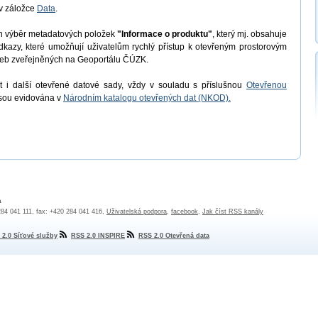
v záložce
Data
.
en výběr metadatových položek
"Informace o produktu"
, který mj. obsahuje
odkazy, které umožňují uživatelům rychlý přístup k otevřeným prostorovým
užeb zveřejněných na Geoportálu ČÚZK.
 i další otevřené datové sady, vždy v souladu s příslušnou
Otevřenou
jsou evidována v
Národním katalogu otevřených dat (NKOD).
a
 284 041 111, fax: +420 284 041 416,
Uživatelská podpora
,
facebook
,
Jak číst RSS kanály
 2.0 Síťové služby
RSS 2.0 INSPIRE
RSS 2.0 Otevřená data