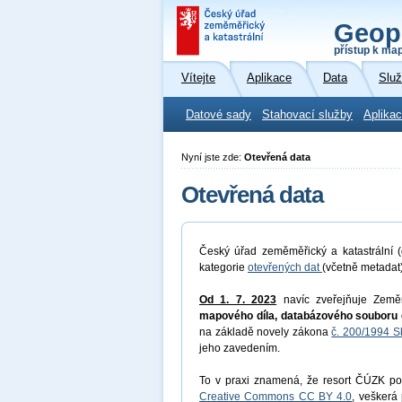
Geop
přístup k ma
Vítejte
Aplikace
Data
Slu
Datové sady
Stahovací služby
Aplikac
Nyní jste zde:
Otevřená data
Otevřená data
Český úřad zeměměřický a katastrální (
kategorie
otevřených dat
(včetně metadat
Od 1. 7. 2023
navíc zveřejňuje Země
mapového díla, databázového souboru 
na základě novely zákona
č. 200/1994 S
jeho zavedením.
To v praxi znamená, že resort ČÚZK pos
Creative Commons CC BY 4.0
, veškerá 