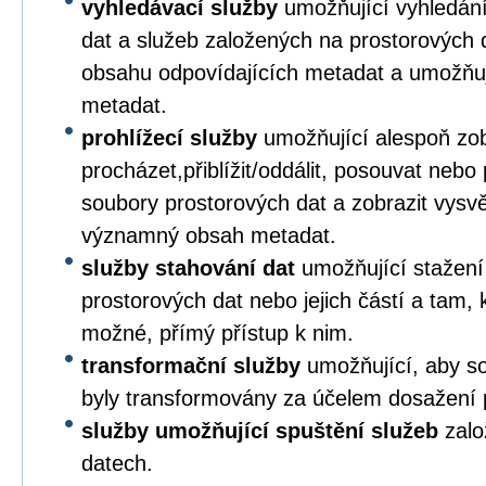
vyhledávací služby
umožňující vyhledání
dat a služeb založených na prostorových 
obsahu odpovídajících metadat a umožňuj
metadat.
prohlížecí služby
umožňující alespoň zob
procházet,přiblížit/oddálit, posouvat nebo
soubory prostorových dat a zobrazit vysvětl
významný obsah metadat.
služby stahování dat
umožňující stažení
prostorových dat nebo jejich částí a tam, k
možné, přímý přístup k nim.
transformační služby
umožňující, aby so
byly transformovány za účelem dosažení pl
služby umožňující spuštění služeb
zalo
datech.