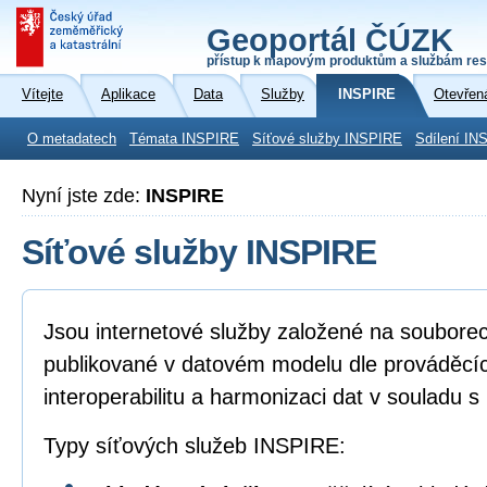
Geoportál ČÚZK
přístup k mapovým produktům a službám res
Vítejte
Aplikace
Data
Služby
INSPIRE
Otevřen
O metadatech
Témata INSPIRE
Síťové služby INSPIRE
Sdílení IN
Nyní jste zde:
INSPIRE
Síťové služby INSPIRE
Jsou internetové služby založené na soubore
publikované v datovém modelu dle prováděcíc
interoperabilitu a harmonizaci dat v souladu 
Typy síťových služeb INSPIRE: