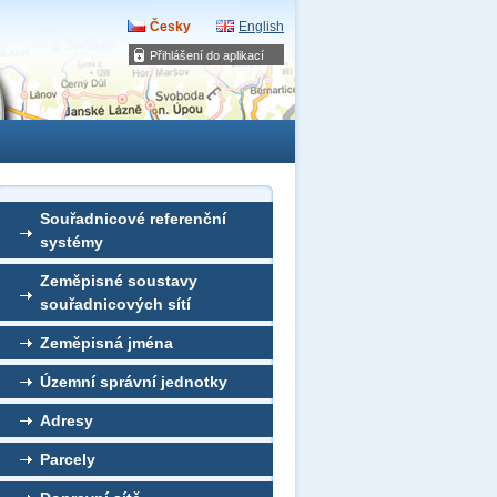
Česky
English
Přihlášení do aplikací
Souřadnicové referenční
systémy
Zeměpisné soustavy
souřadnicových sítí
Zeměpisná jména
Územní správní jednotky
Adresy
Parcely