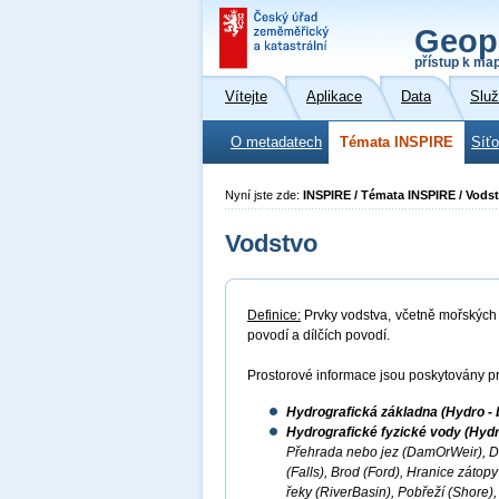
Geop
přístup k ma
Vítejte
Aplikace
Data
Slu
O metadatech
Témata INSPIRE
Síť
Nyní jste zde:
INSPIRE / Témata INSPIRE / Vods
Vodstvo
Definice:
Prvky vodstva, včetně mořských o
povodí a dílčích povodí.
Prostorové informace jsou poskytovány pr
Hydrografická základna (Hydro - 
Hydrografické fyzické vody (Hydr
Přehrada nebo jez (DamOrWeir), D
(Falls), Brod (Ford), Hranice záto
řeky (RiverBasin), Pobřeží (Shore),