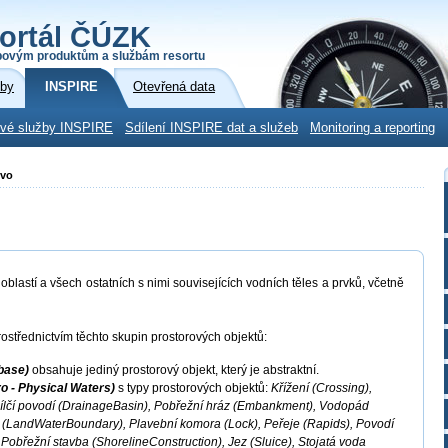
ortál ČÚZK
povým produktům a službám resortu
žby
INSPIRE
Otevřená data
ové služby INSPIRE
Sdílení INSPIRE dat a služeb
Monitoring a reporting
tvo
blastí a všech ostatních s nimi souvisejících vodních těles a prvků, včetně
ostřednictvím těchto skupin prostorových objektů:
base)
obsahuje jediný prostorový objekt, který je abstraktní.
o - Physical Waters)
s typy prostorových objektů:
Křížení (Crossing),
ílčí povodí (DrainageBasin), Pobřežní hráz (Embankment), Vodopád
py (LandWaterBoundary), Plavební komora (Lock), Peřeje (Rapids), Povodí
 Pobřežní stavba (ShorelineConstruction), Jez (Sluice), Stojatá voda