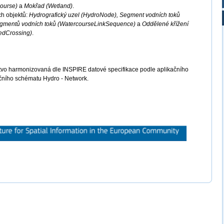
course)
a
Mokřad (Wetland)
.
ch objektů:
Hydrografický uzel (HydroNode), Segment vodních toků
egmentů vodních toků (WatercourseLinkSequence)
a
Oddělené křížení
edCrossing)
.
tvo harmonizovaná dle INSPIRE datové specifikace podle aplikačního
čního schématu Hydro - Network.