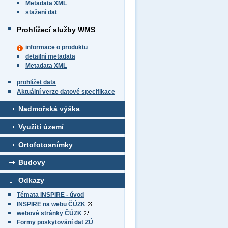
Metadata XML
stažení dat
Prohlížecí služby WMS
informace o produktu
detailní metadata
Metadata XML
prohlížet data
Aktuální verze datové specifikace
Nadmořská výška
Využití území
Ortofotosnímky
Budovy
Odkazy
Témata INSPIRE - úvod
INSPIRE na webu ČÚZK
webové stránky ČÚZK
Formy poskytování dat ZÚ