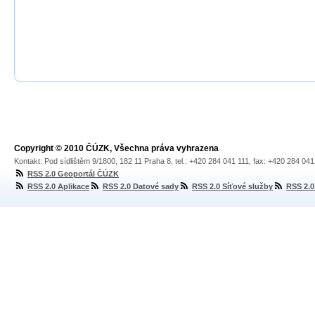
Copyright © 2010 ČÚZK, Všechna práva vyhrazena
Kontakt: Pod sídlištěm 9/1800, 182 11 Praha 8, tel.: +420 284 041 111, fax: +420 284 04
RSS 2.0 Geoportál ČÚZK
RSS 2.0 Aplikace
RSS 2.0 Datové sady
RSS 2.0 Síťové služby
RSS 2.0