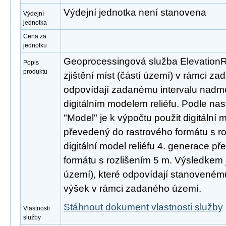
Výdejní jednotka není stanovena
Výdejní
jednotka
Cena za
jednotku
Geoprocessingová služba ElevationR
Popis
produktu
zjištění míst (částí území) v rámci z
odpovídají zadanému intervalu nadm
digitálním modelem reliéfu. Podle na
"Model" je k výpočtu použit digitální 
převedený do rastrového formátu s r
digitální model reliéfu 4. generace p
formátu s rozlišením 5 m. Výsledkem j
území), které odpovídají stanovené
výšek v rámci zadaného území.
Stáhnout dokument vlastnosti služby
Vlastnosti
služby