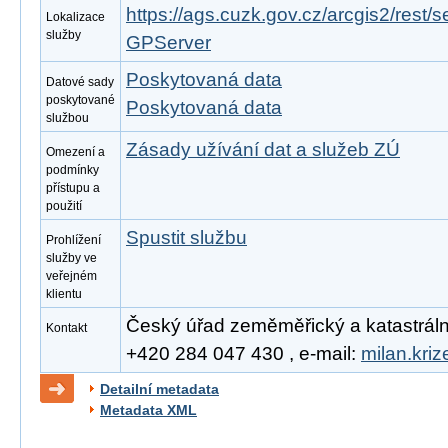
https://ags.cuzk.gov.cz/arcgis2/rest/
Lokalizace
služby
GPServer
Poskytovaná data
Datové sady
poskytované
Poskytovaná data
službou
Zásady užívání dat a služeb ZÚ
Omezení a
podmínky
přístupu a
použití
Spustit službu
Prohlížení
služby ve
veřejném
klientu
Český úřad zeměměřický a katastrální, 
Kontakt
+420 284 047 430 , e-mail:
milan.kri
Detailní metadata
Metadata XML