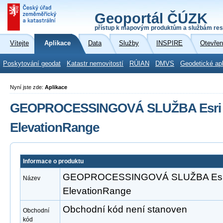
Geoportál ČÚZK
přístup k mapovým produktům a službám res
Vítejte
Aplikace
Data
Služby
INSPIRE
Otevřen
Poskytování geodat
Katastr nemovitostí
RÚIAN
DMVS
Geodetické ap
Nyní jste zde:
Aplikace
GEOPROCESSINGOVÁ SLUŽBA Esri A
ElevationRange
Informace o produktu
GEOPROCESSINGOVÁ SLUŽBA Esri 
Název
ElevationRange
Obchodní kód není stanoven
Obchodní
kód