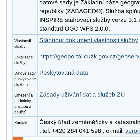
datové sady je Základní báze geogra
republiky (ZABAGED®). Služba splňu
INSPIRE stahovací služby verze 3.1 
standard OGC WFS 2.0.0.
Stáhnout dokument vlastnosti služby
Vlastnosti
služby
https://geoportal.cuzk.gov.cz/geoserv
Lokalizace
služby
Poskytovaná data
Datové sady
poskytované
službou
Zásady užívání dat a služeb ZÚ
Omezení a
podmínky
přístupu a
použití
Český úřad zeměměřický a katastráln
Kontakt
, tel: +420 284 041 598 , e-mail:
vero