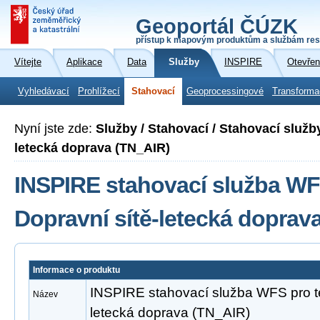
Geoportál ČÚZK
přístup k mapovým produktům a službám res
Vítejte
Aplikace
Data
Služby
INSPIRE
Otevřen
Vyhledávací
Prohlížecí
Stahovací
Geoprocessingové
Transforma
Nyní jste zde:
Služby / Stahovací / Stahovací služb
letecká doprava (TN_AIR)
INSPIRE stahovací služba WF
Dopravní sítě-letecká doprav
Informace o produktu
INSPIRE stahovací služba WFS pro t
Název
letecká doprava (TN_AIR)