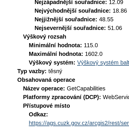
Nejzápadnější souřadnice:
12.09
Nejvýchodnější souřadnice:
18.86
Nejjižnější souřadnice:
48.55
Nejsevernější souřadnice:
51.06
Výškový rozsah
Minimální hodnota:
115.0
Maximální hodnota:
1602.0
Výškový systém:
Výškový systém balt
Typ vazby:
těsný
Obsahovaná operace
Název operace:
GetCapabilities
Platformy zpracování (DCP):
WebServi
Přístupové místo
Odkaz:
https://ags.cuzk.gov.cz/arcgis2/rest