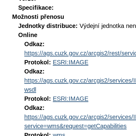
Specifikace:
Možnosti přenosu
Jednotky distribuce:
Výdejní jednotka ne
Online
Odkaz:
https://ags.cuzk.gov.cz/arcgis2/rest/s
Protokol:
ESRI:IMAGE
Odkaz:
https://ags.cuzk.gov.cz/arcgis2/servic
wsdl
Protokol:
ESRI:IMAGE
Odkaz:
https://ags.cuzk.gov.cz/arcgis2/servi
service=wms&request=getCapabilities
Protokol:
wms