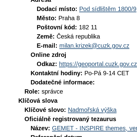
Dodací místo:
Pod sídlištěm 1800/9
Město:
Praha 8
Poštovní kód:
182 11
Země:
Česká republika
E-mail:
milan.krizek@cuzk.gov.cz
Online zdroj
Odkaz:
https://geoportal.cuzk.gov.cz
Kontaktní hodiny:
Po-Pá 9-14 CET
Dodatečné informace:
Role:
správce
Klíčová slova
Klíčové slovo:
Nadmořská výška
Oficiálně registrovaný tezaurus
Název:
GEMET - INSPIRE themes, ver