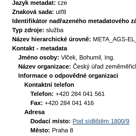
Jazyk metadat:
cze
Znaková sada:
utf8
Identifikátor nadřazeného metadatového 
Typ zdroje:
služba
Název hierarchické úrovně:
META_AGS-EL
Kontakt - metadata
Jméno osoby:
Vlček, Bohumil, Ing.
Název organizace:
Český úřad zeměměřick
Informace o odpovědné organizaci
Kontaktní telefon
Telefon:
+420 284 041 561
Fax:
+420 284 041 416
Adresa
Dodací místo:
Pod sídlištěm 1800/9
Město:
Praha 8