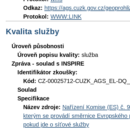
Odkaz:
https://ags.cuzk.gov.cz/geoproh
Protokol:
WWW:LINK
Kvalita služby
Úroveň působnosti
Úroveň popisu kvality:
služba
Zpráva - soulad s INSPIRE
Identifikátor zkoušky:
Kód:
CZ-00025712-CUZK_AGS_EL-DQ_D
Soulad
Specifikace
Název zdroje:
Nařízení Komise (ES) č. 9
kterým se provádí směrnice Evropského 
pokud jde o síťové služby