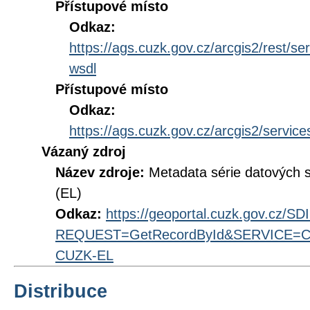
Přístupové místo
Odkaz:
https://ags.cuzk.gov.cz/arcgis2/rest
wsdl
Přístupové místo
Odkaz:
https://ags.cuzk.gov.cz/arcgis2/ser
Vázaný zdroj
Název zdroje:
Metadata série datových
(EL)
Odkaz:
https://geoportal.cuzk.gov.cz/S
REQUEST=GetRecordById&SERVICE=CS
CUZK-EL
Distribuce