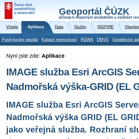
Geoportál ČÚZK
přístup k mapovým produktům a službám res
Vítejte
Aplikace
Data
Služby
INSPIRE
Otevřen
Poskytování geodat
Katastr nemovitostí
RÚIAN
DMVS
Geodetické ap
Nyní jste zde:
Aplikace
IMAGE služba Esri ArcGIS Ser
Nadmořská výška-GRID (EL 
IMAGE služba Esri ArcGIS Serve
Nadmořská výška GRID (EL GRID
jako veřejná služba. Rozhraní s