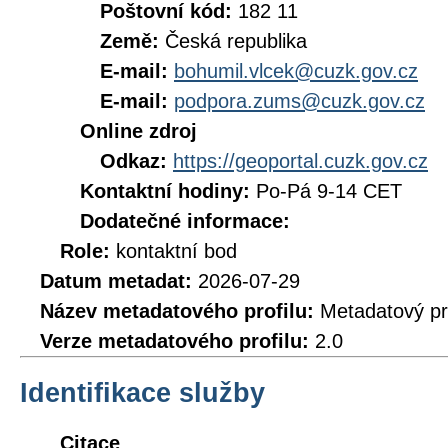
Poštovní kód:
182 11
Země:
Česká republika
E-mail:
bohumil.vlcek@cuzk.gov.cz
E-mail:
podpora.zums@cuzk.gov.cz
Online zdroj
Odkaz:
https://geoportal.cuzk.gov.cz
Kontaktní hodiny:
Po-Pá 9-14 CET
Dodatečné informace:
Role:
kontaktní bod
Datum metadat:
2026-07-29
Název metadatového profilu:
Metadatový pr
Verze metadatového profilu:
2.0
Identifikace služby
Citace