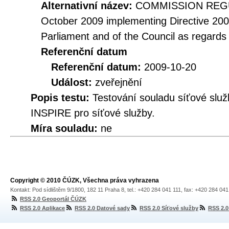
Alternativní název:
COMMISSION REGUL
October 2009 implementing Directive 20
Parliament and of the Council as regards
Referenční datum
Referenční datum:
2009-10-20
Událost:
zveřejnění
Popis testu:
Testování souladu síťové služ
INSPIRE pro síťové služby.
Míra souladu:
ne
Copyright © 2010 ČÚZK, Všechna práva vyhrazena
Kontakt: Pod sídlištěm 9/1800, 182 11 Praha 8, tel.: +420 284 041 111, fax: +420 284 04
RSS 2.0 Geoportál ČÚZK
RSS 2.0 Aplikace
RSS 2.0 Datové sady
RSS 2.0 Síťové služby
RSS 2.0