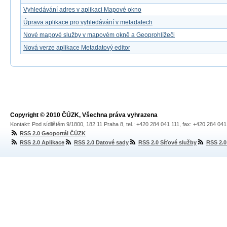
Vyhledávání adres v aplikaci Mapové okno
Úprava aplikace pro vyhledávání v metadatech
Nové mapové služby v mapovém okně a Geoprohlížeči
Nová verze aplikace Metadatový editor
Copyright © 2010 ČÚZK, Všechna práva vyhrazena
Kontakt: Pod sídlištěm 9/1800, 182 11 Praha 8, tel.: +420 284 041 111, fax: +420 284 04
RSS 2.0 Geoportál ČÚZK
RSS 2.0 Aplikace
RSS 2.0 Datové sady
RSS 2.0 Síťové služby
RSS 2.0