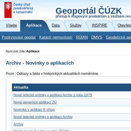
Geoportál ČÚZK
přístup k mapovým produktům a službám res
Vítejte
Aplikace
Data
Služby
INSPIRE
Otevřen
Poskytování geodat
Katastr nemovitostí
RÚIAN
DMVS
Geodetické ap
Nyní jste zde:
Aplikace
Archiv - Novinky o aplikacích
Pozn.: Odkazy a fakta v historických aktualitách neměníme.
Aktualita
Nové letecké snímky v aplikaci Archiv z roku 1979
Nová generace aplikací ZÚ
Novinka v aplikaci E-shop
Nové letecké snímky v aplikaci Archiv
Archiv