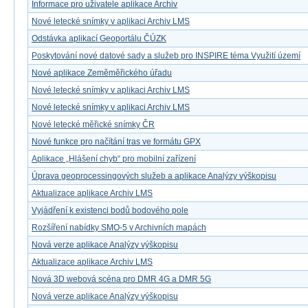
Informace pro uživatele aplikace Archiv
Nové letecké snímky v aplikaci Archiv LMS
Odstávka aplikací Geoportálu ČÚZK
Poskytování nové datové sady a služeb pro INSPIRE téma Využití území
Nové aplikace Zeměměřického úřadu
Nové letecké snímky v aplikaci Archiv LMS
Nové letecké snímky v aplikaci Archiv LMS
Nové letecké měřické snímky ČR
Nové funkce pro načítání tras ve formátu GPX
Aplikace „Hlášení chyb“ pro mobilní zařízení
Úprava geoprocessingových služeb a aplikace Analýzy výškopisu
Aktualizace aplikace Archiv LMS
Vyjádření k existenci bodů bodového pole
Rozšíření nabídky SMO-5 v Archivních mapách
Nová verze aplikace Analýzy výškopisu
Aktualizace aplikace Archiv LMS
Nová 3D webová scéna pro DMR 4G a DMR 5G
Nová verze aplikace Analýzy výškopisu