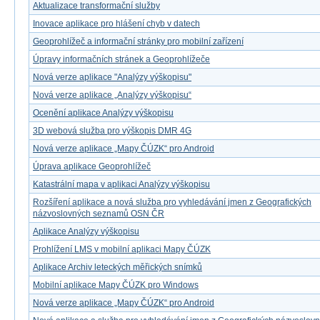
Aktualizace transformační služby
Inovace aplikace pro hlášení chyb v datech
Geoprohlížeč a informační stránky pro mobilní zařízení
Úpravy informačních stránek a Geoprohlížeče
Nová verze aplikace "Analýzy výškopisu"
Nová verze aplikace „Analýzy výškopisu“
Ocenění aplikace Analýzy výškopisu
3D webová služba pro výškopis DMR 4G
Nová verze aplikace „Mapy ČÚZK“ pro Android
Úprava aplikace Geoprohlížeč
Katastrální mapa v aplikaci Analýzy výškopisu
Rozšíření aplikace a nová služba pro vyhledávání jmen z Geografických
názvoslovných seznamů OSN ČR
Aplikace Analýzy výškopisu
Prohlížení LMS v mobilní aplikaci Mapy ČÚZK
Aplikace Archiv leteckých měřických snímků
Mobilní aplikace Mapy ČÚZK pro Windows
Nová verze aplikace „Mapy ČÚZK“ pro Android