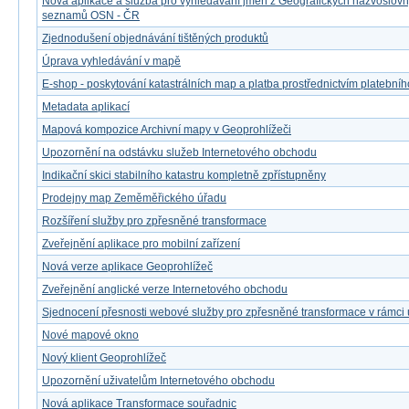
Nová aplikace a služba pro vyhledávání jmen z Geografických názvoslov
seznamů OSN - ČR
Zjednodušení objednávání tištěných produktů
Úprava vyhledávání v mapě
E-shop - poskytování katastrálních map a platba prostřednictvím platebníh
Metadata aplikací
Mapová kompozice Archivní mapy v Geoprohlížeči
Upozornění na odstávku služeb Internetového obchodu
Indikační skici stabilního katastru kompletně zpřístupněny
Prodejny map Zeměměřického úřadu
Rozšíření služby pro zpřesněné transformace
Zveřejnění aplikace pro mobilní zařízení
Nová verze aplikace Geoprohlížeč
Zveřejnění anglické verze Internetového obchodu
Sjednocení přesnosti webové služby pro zpřesněné transformace v rámci
Nové mapové okno
Nový klient Geoprohlížeč
Upozornění uživatelům Internetového obchodu
Nová aplikace Transformace souřadnic