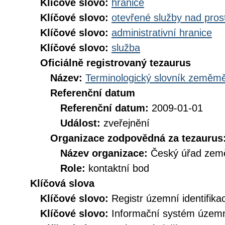
Klíčové slovo:
hranice
Klíčové slovo:
otevřené služby nad pros
Klíčové slovo:
administrativní hranice
Klíčové slovo:
služba
Oficiálně registrovaný tezaurus
Název:
Terminologický slovník zeměměř
Referenční datum
Referenční datum:
2009-01-01
Událost:
zveřejnění
Organizace zodpovědná za tezaurus
Název organizace:
Český úřad země
Role:
kontaktní bod
Klíčová slova
Klíčové slovo:
Registr územní identifik
Klíčové slovo:
Informační systém územní