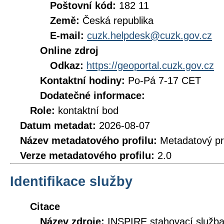
Poštovní kód:
182 11
Země:
Česká republika
E-mail:
cuzk.helpdesk@cuzk.gov.cz
Online zdroj
Odkaz:
https://geoportal.cuzk.gov.cz
Kontaktní hodiny:
Po-Pá 7-17 CET
Dodatečné informace:
Role:
kontaktní bod
Datum metadat:
2026-08-07
Název metadatového profilu:
Metadatový pr
Verze metadatového profilu:
2.0
Identifikace služby
Citace
Název zdroje:
INSPIRE stahovací služb