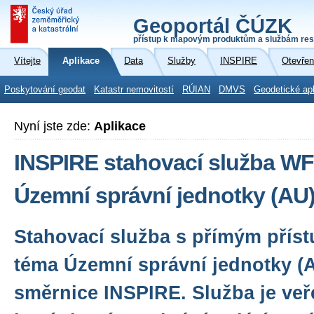
Geoportál ČÚZK
přístup k mapovým produktům a službám res
Vítejte
Aplikace
Data
Služby
INSPIRE
Otevřen
Poskytování geodat
Katastr nemovitostí
RÚIAN
DMVS
Geodetické ap
Nyní jste zde:
Aplikace
INSPIRE stahovací služba WF
Územní správní jednotky (AU
Stahovací služba s přímým přís
téma Územní správní jednotky (
směrnice INSPIRE. Služba je veř