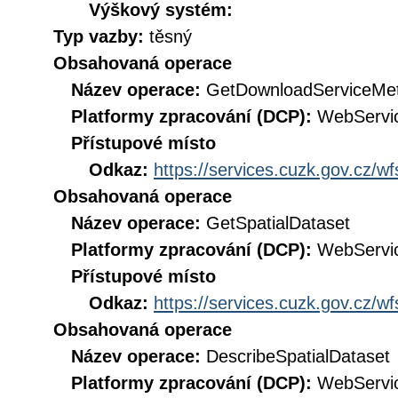
Výškový systém:
Typ vazby:
těsný
Obsahovaná operace
Název operace:
GetDownloadServiceMe
Platformy zpracování (DCP):
WebServi
Přístupové místo
Odkaz:
https://services.cuzk.gov.cz/w
Obsahovaná operace
Název operace:
GetSpatialDataset
Platformy zpracování (DCP):
WebServi
Přístupové místo
Odkaz:
https://services.cuzk.gov.cz/w
Obsahovaná operace
Název operace:
DescribeSpatialDataset
Platformy zpracování (DCP):
WebServi