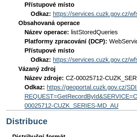
Přístupové místo
Odkaz:
https://services.cuzk.gov.cz/w
Obsahovaná operace
Název operace:
listStoredQueries
Platformy zpracování (DCP):
WebServi
Přístupové místo
Odkaz:
https://services.cuzk.gov.cz/w
Vázaný zdroj
Název zdroje:
CZ-00025712-CUZK_SE
Odkaz:
https://geoportal.cuzk.gov.cz/S
REQUEST=GetRecordById&SERVICE=CS
00025712-CUZK_SERIES-MD_AU
Distribuce
Distribuční formát