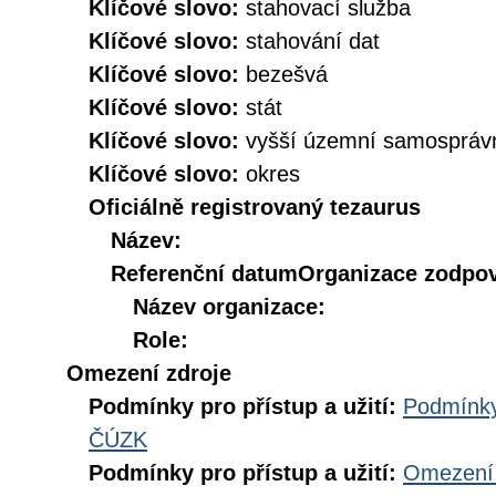
Klíčové slovo:
stahovací služba
Klíčové slovo:
stahování dat
Klíčové slovo:
bezešvá
Klíčové slovo:
stát
Klíčové slovo:
vyšší územní samospráv
Klíčové slovo:
okres
Oficiálně registrovaný tezaurus
Název:
Referenční datum
Organizace zodpov
Název organizace:
Role:
Omezení zdroje
Podmínky pro přístup a užití:
Podmínky
ČÚZK
Podmínky pro přístup a užití:
Omezení 