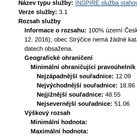
Název typu služby:
INSPIRE služba stahov
Verze služby:
3.1
Rozsah služby
Informace o rozsahu:
100% území České
12. 2016); obec Strýčice nemá žádné kata
datech obsažena.
Geografické ohraničení
Minimální ohraničující pravoúhelník
Nejzápadnější souřadnice:
12.09
Nejvýchodnější souřadnice:
18.86
Nejjižnější souřadnice:
48.55
Nejsevernější souřadnice:
51.06
Výškový rozsah
Minimální hodnota:
Maximální hodnota: