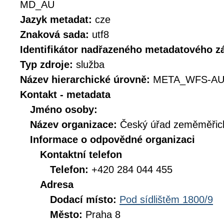
MD_AU
Jazyk metadat:
cze
Znaková sada:
utf8
Identifikátor nadřazeného metadatového 
Typ zdroje:
služba
Název hierarchické úrovně:
META_WFS-AU
Kontakt - metadata
Jméno osoby:
Název organizace:
Český úřad zeměměřick
Informace o odpovědné organizaci
Kontaktní telefon
Telefon:
+420 284 044 455
Adresa
Dodací místo:
Pod sídlištěm 1800/9
Město:
Praha 8