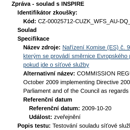
Zpráva - soulad s INSPIRE
Identifikátor zkoušky:
Kód:
CZ-00025712-CUZK_WFS_AU-DQ_D
Soulad
Specifikace
Název zdroje:
Nařízení Komise (ES) č. 9
kterým se provádí směrnice Evropského 
pokud jde o síťové služby
Alternativní název:
COMMISSION REGUL
October 2009 implementing Directive 20
Parliament and of the Council as regards
Referenční datum
Referenční datum:
2009-10-20
Událost:
zveřejnění
Popis testu:
Testování souladu síťové služ