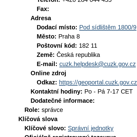
Fax:
Adresa
Dodací místo:
Pod sídlištěm 1800/9
Město:
Praha 8
Poštovní kód:
182 11
Země:
Česká republika
E-mail:
cuzk.helpdesk@cuzk.gov.cz
Online zdroj
Odkaz:
https://geoportal.cuzk.gov.cz
Kontaktní hodiny:
Po - Pá 7-17 CET
Dodatečné informace:
Role:
správce
Klíčová slova
Klíčové slovo:
Správní jednotky