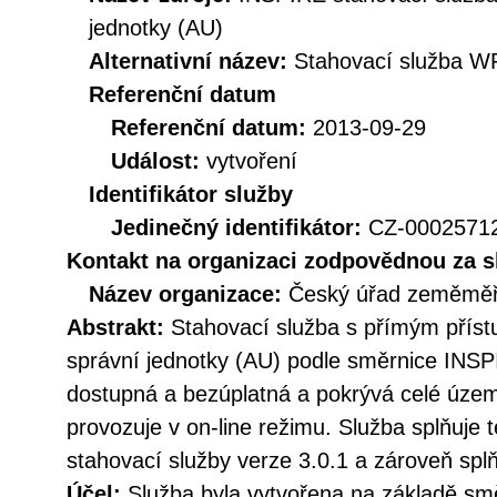
jednotky (AU)
Alternativní název:
Stahovací služba W
Referenční datum
Referenční datum:
2013-09-29
Událost:
vytvoření
Identifikátor služby
Jedinečný identifikátor:
CZ-000257
Kontakt na organizaci zodpovědnou za s
Název organizace:
Český úřad zeměměři
Abstrakt:
Stahovací služba s přímým pří
správní jednotky (AU) podle směrnice INSP
dostupná a bezúplatná a pokrývá celé územ
provozuje v on-line režimu. Služba splňuje
stahovací služby verze 3.0.1 a zároveň sp
Účel:
Služba byla vytvořena na základě sm