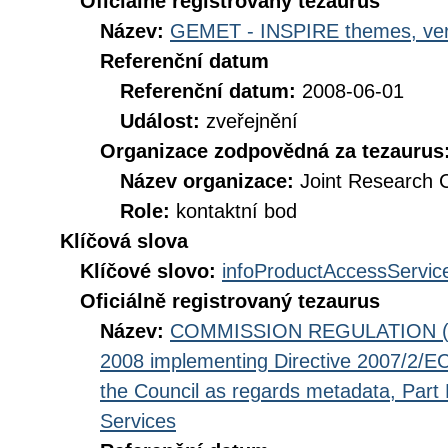
Oficiálně registrovaný tezaurus
Název:
GEMET - INSPIRE themes, ver
Referenční datum
Referenční datum:
2008-06-01
Událost:
zveřejnění
Organizace zodpovědná za tezaurus
Název organizace:
Joint Research 
Role:
kontaktní bod
Klíčová slova
Klíčové slovo:
infoProductAccessServic
Oficiálně registrovaný tezaurus
Název:
COMMISSION REGULATION (EC
2008 implementing Directive 2007/2/EC
the Council as regards metadata, Part D
Services