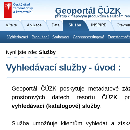
Geoportál ČÚZK
přístup k mapovým produktům a službám res
Vítejte
Aplikace
Data
Služby
INSPIRE
Otevřen
Vyhledávací
Prohlížecí
Stahovací
Geoprocessingové
Transformač
Nyní jste zde:
Služby
Vyhledávací služby - úvod :
Geoportál ČÚZK poskytuje metadatové zá
prostorových datech resortu ČÚZK pr
vyhledávací (katalogové) služby
.
Služba umožňuje klientům vyhledat a zís