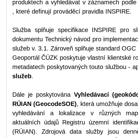
produktech a vyhledávat v záznamech podle 
, které definují prováděcí pravidla INSPIRE.
Služba splňuje specifikace INSPIRE pro s
dokumentu Technický návod pro implementac
služeb v. 3.1. Zároveň splňuje standard OGC
Geoportál ČÚZK poskytuje vlastní klientské r
metadatech poskytovaných touto službou - ap
služeb
.
Dále je poskytována
Vyhledávací (geokód
RÚIAN (GeocodeSOE)
, která umožňuje dosa
vyhledávání a lokalizace v různých map
aktuálních údajů Registru územní identifik
(RÚIAN). Zdrojová data služby jsou denn