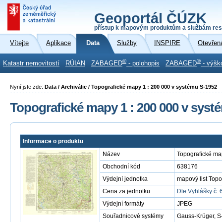
Geoportál ČÚZK
přístup k mapovým produktům a službám res
Vítejte
Aplikace
Data
Služby
INSPIRE
Otevřen
®
®
Katastr nemovitostí
RÚIAN
ZABAGED
- polohopis
ZABAGED
- výšk
Nyní jste zde:
Data / Archiválie / Topografické mapy 1 : 200 000 v systému S-1952
Topografické mapy 1 : 200 000 v syst
Informace o produktu
Název
Topografické ma
Obchodní kód
638176
Výdejní jednotka
mapový list Topo
Cena za jednotku
Dle Vyhlášky č. 
Výdejní formáty
JPEG
Souřadnicové systémy
Gauss-Krüger, S