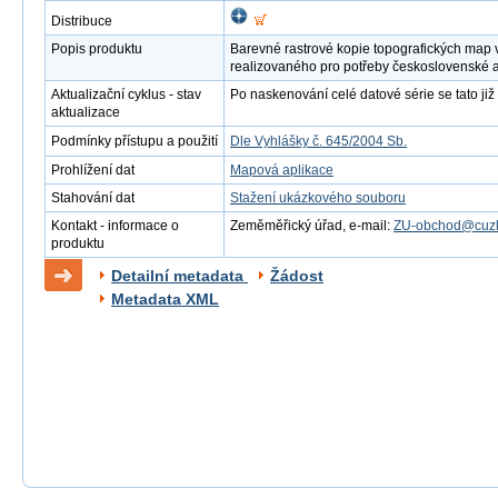
Distribuce
Popis produktu
Barevné rastrové kopie topografických map 
realizovaného pro potřeby československé 
Aktualizační cyklus - stav
Po naskenování celé datové série se tato již 
aktualizace
Podmínky přístupu a použití
Dle Vyhlášky č. 645/2004 Sb.
Prohlížení dat
Mapová aplikace
Stahování dat
Stažení ukázkového souboru
Kontakt - informace o
Zeměměřický úřad, e-mail:
ZU-obchod@cuzk
produktu
Detailní metadata
Žádost
Metadata XML