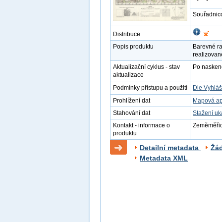
Souřadnic
Distribuce
Popis produktu
Barevné ra
realizovan
Aktualizační cyklus - stav
Po naskenov
aktualizace
Podmínky přístupu a použití
Dle Vyhláš
Prohlížení dat
Mapová ap
Stahování dat
Stažení u
Kontakt - informace o
Zeměměřick
produktu
Detailní metadata
Žá
Metadata XML