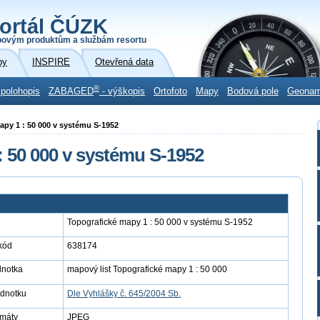
ortál ČÚZK
povým produktům a službám resortu
by
INSPIRE
Otevřená data
®
 polohopis
ZABAGED
- výškopis
Ortofoto
Mapy
Bodová pole
Geona
mapy 1 : 50 000 v systému S-1952
: 50 000 v systému S-1952
Topografické mapy 1 : 50 000 v systému S-1952
kód
638174
dnotka
mapový list Topografické mapy 1 : 50 000
ednotku
Dle Vyhlášky č. 645/2004 Sb.
rmáty
JPEG