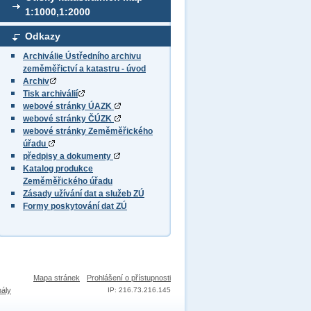
1:1000,1:2000
Odkazy
Archiválie Ústředního archivu
zeměměřictví a katastru - úvod
Archiv
Tisk archiválií
webové stránky ÚAZK
webové stránky ČÚZK
webové stránky Zeměměřického
úřadu
předpisy a dokumenty
Katalog produkce
Zeměměřického úřadu
Zásady užívání dat a služeb ZÚ
Formy poskytování dat ZÚ
Mapa stránek
Prohlášení o přístupnosti
nály
IP: 216.73.216.145