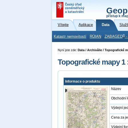
Geop
přístup k ma
Vítejte
Aplikace
Data
Služ
®
Katastr nemovitostí
RÚIAN
ZABAGED
-
Nyní jste zde:
Data / Archiválie / Topografické 
Topografické mapy 1 
Informace o produktu
Název
Obchodní 
Výdejní je
Cena za j
Výdejní fo