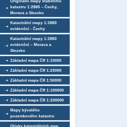
Originální mapy stabilního
katastru 1:2880 – Čechy,
Morava a Slezsko
Katastrální mapy 1:2880
evidenční - Čechy
Katastrální mapy 1:2880
evidenční – Morava a
Slezsko
Základní mapa ČR 1:10000
Základní mapa ČR 1:25000
Základní mapa ČR 1:50000
Základní mapa ČR 1:100000
Základní mapa ČR 1:200000
Mapy bývalého
pozemkového katastru
Otisky katastrálních map