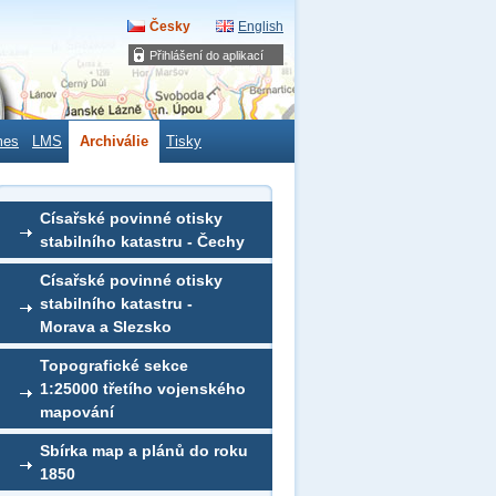
Česky
English
Přihlášení do aplikací
mes
LMS
Archiválie
Tisky
Císařské povinné otisky
stabilního katastru - Čechy
Císařské povinné otisky
stabilního katastru -
Morava a Slezsko
Topografické sekce
1:25000 třetího vojenského
mapování
Sbírka map a plánů do roku
1850