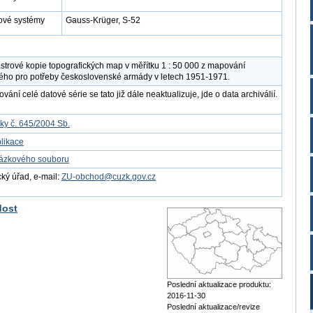
ové systémy
Gauss-Krüger, S-52
strové kopie topografických map v měřítku 1 : 50 000 z mapování
ého pro potřeby československé armády v letech 1951-1971.
ání celé datové série se tato již dále neaktualizuje, jde o data archiválií.
ky č. 645/2004 Sb.
likace
kázkového souboru
ý úřad, e-mail:
ZU-obchod@cuzk.gov.cz
dost
Poslední aktualizace produktu:
2016-11-30
Poslední aktualizace/revize