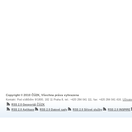
Copyright © 2010 ČÚZK, Všechna práva vyhrazena
Kontakt: Pod sídlištěm 9/1800, 182 11 Praha 8, tel.: +420 284 041 111, fax: +420 284 041 416,
Uživate
RSS 2.0 Geoportál ČÚZK
RSS 2.0 Aplikace
RSS 2.0 Datové sady
RSS 2.0 Síťové služby
RSS 2.0 INSPIRE