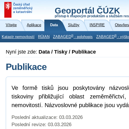
Geoportál ČÚZK
přístup k mapovým produktům a službám res
Vítejte
Aplikace
Data
Služby
INSPIRE
Otevřen
®
®
Katastr nemovitostí
RÚIAN
ZABAGED
- polohopis
ZABAGED
- výšk
Nyní jste zde:
Data / Tisky / Publikace
Publikace
Ve formě tisků jsou poskytovány názvosl
tiskoviny přibližující oblast zeměměřictví
nemovitostí. Názvoslovné publikace jsou vydá
Poslední aktualizace: 03.03.2026
Poslední revize:
03.03.2026