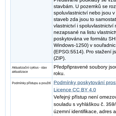
stavbám. U pozemků se rozl
spoluvlastnictví nebo jsou v
staveb zda jsou to samosta
vlastnictví i spoluvlastnictv
nezapsané na listu vlastnict
poskytována ve formátu SH
Windows-1250) v souřadni
(EPSG:5514). Pro stažení 
(ZIP).
Předpřipravené soubory jso
Aktualizační cyklus - stav
aktualizace
roku.
Podmínky poskytování pros
Podmínky přístupu a použití
Licence CC BY 4.0
Veřejný přístup není omezo
souladu s vyhláškou č. 359/
územní identifikace, adres 