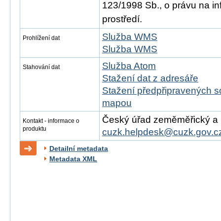
123/1998 Sb., o právu na in
prostředí.
Služba WMS
Prohlížení dat
Služba WMS
Služba Atom
Stahování dat
Stažení dat z adresáře
Stažení předpřipravených s
mapou
Český úřad zeměměřický a ka
Kontakt - informace o
produktu
cuzk.helpdesk@cuzk.gov.c
Detailní metadata
Metadata XML