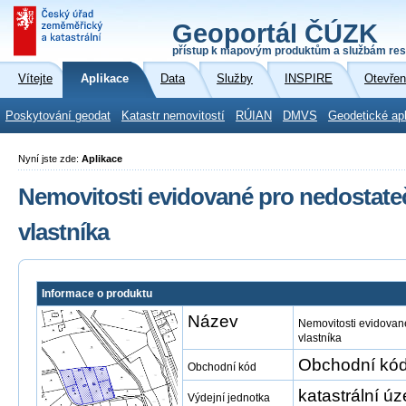
Geoportál ČÚZK
přístup k mapovým produktům a službám res
Vítejte
Aplikace
Data
Služby
INSPIRE
Otevřen
Poskytování geodat
Katastr nemovitostí
RÚIAN
DMVS
Geodetické ap
Nyní jste zde:
Aplikace
Nemovitosti evidované pro nedostate
vlastníka
Informace o produktu
Název
Nemovitosti evidovan
vlastníka
Obchodní kód
Obchodní kód
katastrální ú
Výdejní jednotka