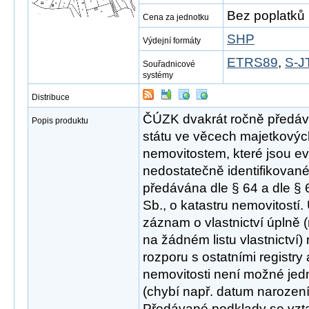
Bez poplatků
Cena za jednotku
SHP
Výdejní formáty
ETRS89
,
S-J
Souřadnicové
systémy
Distribuce
ČÚZK dvakrát ročně předáv
Popis produktu
státu ve věcech majetkový
nemovitostem, které jsou e
nedostatečně identifikované 
předávána dle § 64 a dle §
Sb., o katastru nemovitostí.
záznam o vlastnictví úplně
na žádném listu vlastnictví
rozporu s ostatními registry 
nemovitosti není možné jed
(chybí např. datum narozen
Předávané podklady se vzt