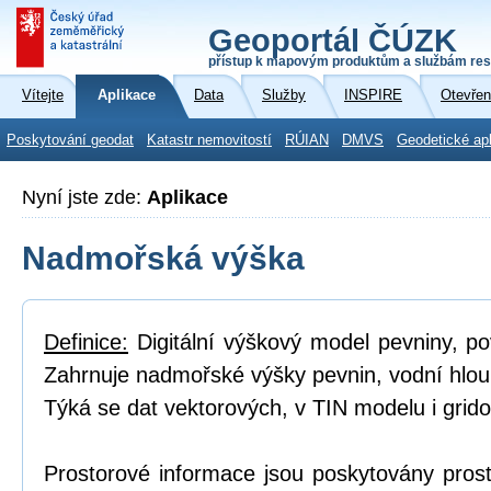
Geoportál ČÚZK
přístup k mapovým produktům a službám res
Vítejte
Aplikace
Data
Služby
INSPIRE
Otevřen
Poskytování geodat
Katastr nemovitostí
RÚIAN
DMVS
Geodetické ap
Nyní jste zde:
Aplikace
Nadmořská výška
Definice:
Digitální výškový model pevniny, p
Zahrnuje nadmořské výšky pevnin, vodní hlou
Týká se dat vektorových, v TIN modelu i grid
Prostorové informace jsou poskytovány prost