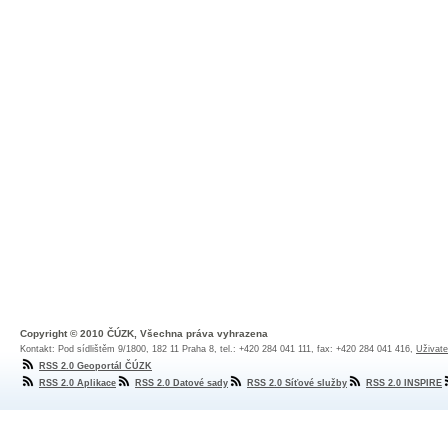
Copyright © 2010 ČÚZK, Všechna práva vyhrazena
Kontakt: Pod sídlištěm 9/1800, 182 11 Praha 8, tel.: +420 284 041 111, fax: +420 284 041 416,
Uživate
RSS 2.0 Geoportál ČÚZK
RSS 2.0 Aplikace
RSS 2.0 Datové sady
RSS 2.0 Síťové služby
RSS 2.0 INSPIRE