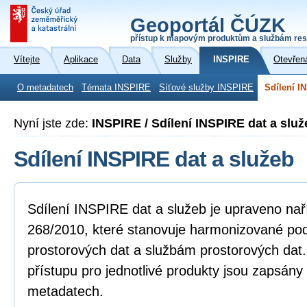
Geoportál ČÚZK
přístup k mapovým produktům a službám res
Vítejte
Aplikace
Data
Služby
INSPIRE
Otevřen
O metadatech
Témata INSPIRE
Síťové služby INSPIRE
Sdílení I
Nyní jste zde:
INSPIRE / Sdílení INSPIRE dat a služ
Sdílení INSPIRE dat a služeb
Sdílení INSPIRE dat a služeb je upraveno na
268/2010, které stanovuje harmonizované po
prostorových dat a službám prostorových dat
přístupu pro jednotlivé produkty jsou zapsány
metadatech.