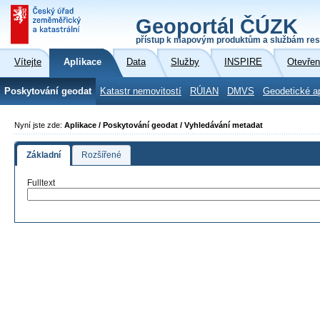
Geoportál ČÚZK
přístup k mapovým produktům a službám res
Vítejte
Aplikace
Data
Služby
INSPIRE
Otevřen
Poskytování geodat
Katastr nemovitostí
RÚIAN
DMVS
Geodetické a
Nyní jste zde:
Aplikace / Poskytování geodat / Vyhledávání metadat
Základní
Rozšířené
Fulltext