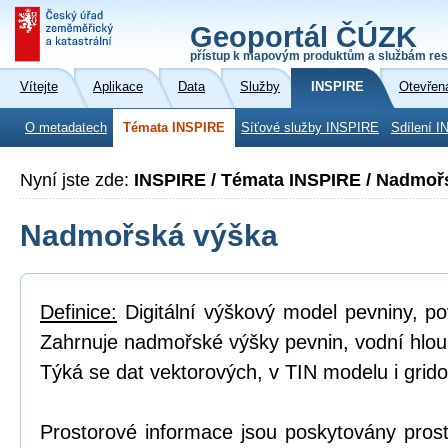
Geoportál ČÚZK
přístup k mapovým produktům a službám res
Vítejte
Aplikace
Data
Služby
INSPIRE
Otevřen
O metadatech
Témata INSPIRE
Síťové služby INSPIRE
Sdílení I
Nyní jste zde:
INSPIRE / Témata INSPIRE / Nadmoř
Nadmořská výška
Definice:
Digitální výškový model pevniny, p
Zahrnuje nadmořské výšky pevnin, vodní hlou
Týká se dat vektorových, v TIN modelu i grid
Prostorové informace jsou poskytovány prost