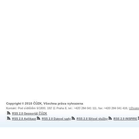
Copyright © 2010 ČÚZK, Všechna práva vyhrazena
Kontakt: Pod sídlištěm 9/1800, 182 11 Praha 8, tel.: +420 284 041 111, fax: +420 284 041 416,
Uživate
RSS 2.0 Geoportál ČÚZK
RSS 2.0 Aplikace
RSS 2.0 Datové sady
RSS 2.0 Síťové služby
RSS 2.0 INSPIRE