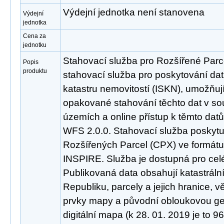
Výdejní jednotka není stanovena
Výdejní
jednotka
Cena za
jednotku
Stahovací služba pro Rozšířené Parc
Popis
produktu
stahovací služba pro poskytování da
katastru nemovitostí (ISKN), umožňuj
opakované stahování těchto dat v so
územích a online přístup k těmto da
WFS 2.0.0. Stahovací služba poskyt
Rozšířených Parcel (CPX) ve formátu
INSPIRE. Služba je dostupná pro cel
Publikovaná data obsahují katastrál
Republiku, parcely a jejich hranice, 
prvky mapy a původní obloukovou geo
digitální mapa (k 28. 01. 2019 je to