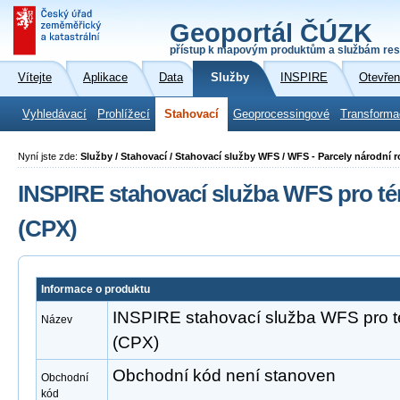
Geoportál ČÚZK
přístup k mapovým produktům a službám res
Vítejte
Aplikace
Data
Služby
INSPIRE
Otevřen
Vyhledávací
Prohlížecí
Stahovací
Geoprocessingové
Transforma
Nyní jste zde:
Služby / Stahovací / Stahovací služby WFS / WFS - Parcely národní r
INSPIRE stahovací služba WFS pro té
(CPX)
Informace o produktu
INSPIRE stahovací služba WFS pro 
Název
(CPX)
Obchodní kód není stanoven
Obchodní
kód