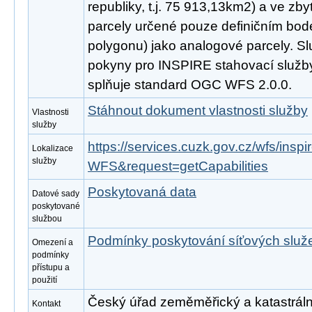
republiky, t.j. 75 913,13km2) a ve zby
parcely určené pouze definičním bod
polygonu) jako analogové parcely. Sl
pokyny pro INSPIRE stahovací služby
splňuje standard OGC WFS 2.0.0.
Stáhnout dokument vlastnosti služby
Vlastnosti
služby
https://services.cuzk.gov.cz/wfs/ins
Lokalizace
služby
WFS&request=getCapabilities
Poskytovaná data
Datové sady
poskytované
službou
Podmínky poskytování síťových slu
Omezení a
podmínky
přístupu a
použití
Český úřad zeměměřický a katastrální
Kontakt