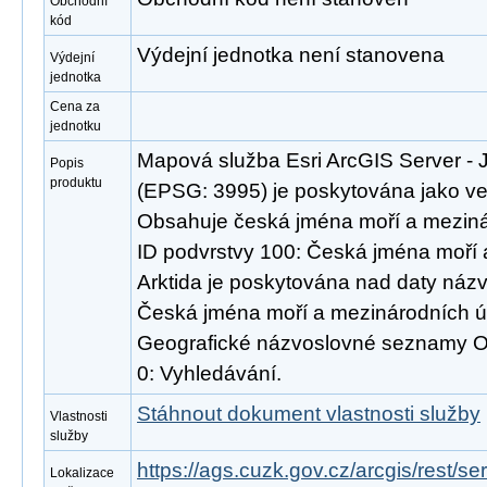
Obchodní
kód
Výdejní jednotka není stanovena
Výdejní
jednotka
Cena za
jednotku
Mapová služba Esri ArcGIS Server - J
Popis
produktu
(EPSG: 3995) je poskytována jako veř
Obsahuje česká jména moří a mezinár
ID podvrstvy 100: Česká jména moří 
Arktida je poskytována nad daty ná
Česká jména moří a mezinárodních ú
Geografické názvoslovné seznamy O
0: Vyhledávání.
Stáhnout dokument vlastnosti služby
Vlastnosti
služby
https://ags.cuzk.gov.cz/arcgis/rest/s
Lokalizace