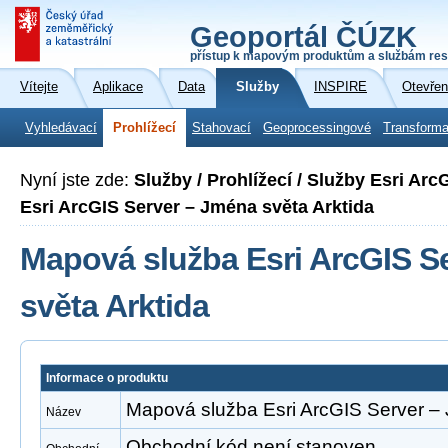
Geoportál ČÚZK
přístup k mapovým produktům a službám res
Vítejte
Aplikace
Data
Služby
INSPIRE
Otevřen
Vyhledávací
Prohlížecí
Stahovací
Geoprocessingové
Transforma
Nyní jste zde:
Služby / Prohlížecí / Služby Esri Ar
Esri ArcGIS Server – Jména světa Arktida
Mapová služba Esri ArcGIS S
světa Arktida
Informace o produktu
Mapová služba Esri ArcGIS Server – 
Název
Obchodní kód není stanoven