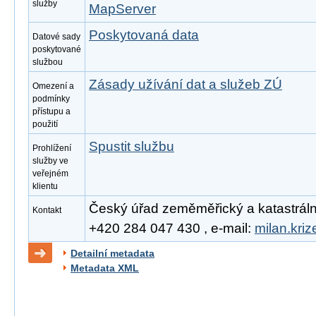
služby
MapServer
Poskytovaná data
Datové sady
poskytované
službou
Zásady užívání dat a služeb ZÚ
Omezení a
podmínky
přístupu a
použití
Spustit službu
Prohlížení
služby ve
veřejném
klientu
Český úřad zeměměřický a katastrální, 
Kontakt
+420 284 047 430 , e-mail:
milan.kri
Detailní metadata
Metadata XML