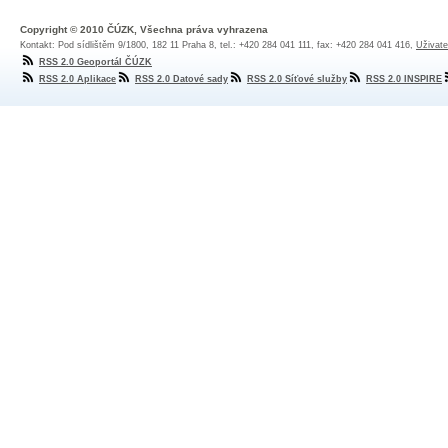
Copyright © 2010 ČÚZK, Všechna práva vyhrazena
Kontakt: Pod sídlištěm 9/1800, 182 11 Praha 8, tel.: +420 284 041 111, fax: +420 284 041 416,
Uživate
RSS 2.0 Geoportál ČÚZK
RSS 2.0 Aplikace
RSS 2.0 Datové sady
RSS 2.0 Síťové služby
RSS 2.0 INSPIRE