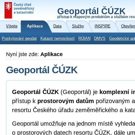
Geoportál ČÚZK
přístup k mapovým produktům a službám res
Vítejte
Aplikace
Data
Služby
INSPIRE
Otevřen
Poskytování geodat
Katastr nemovitostí
RÚIAN
DMVS
Geodetické ap
Nyní jste zde:
Aplikace
Geoportál ČÚZK
Geoportál ČÚZK
(Geoportál) je
komplexní i
přístup k
prostorovým datům
pořizovaným a
resortu Českého úřadu zeměměřického a kata
Geoportál umožňuje na jednom místě vyhleda
o prostorových datech resortu ČÚZK, dále umo