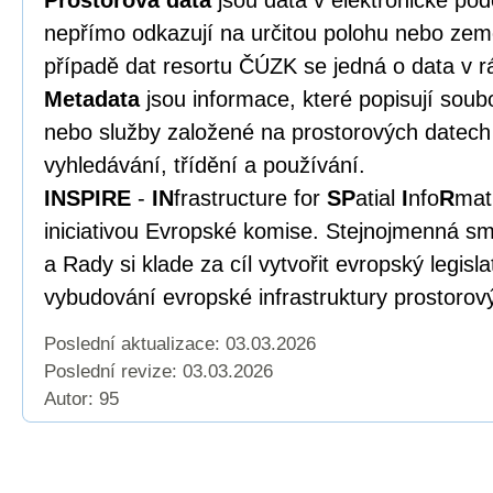
Prostorová data
jsou data v elektronické po
nepřímo odkazují na určitou polohu nebo zem
případě dat resortu ČÚZK se jedná o data v r
Metadata
jsou informace, které popisují soub
nebo služby založené na prostorových datech 
vyhledávání, třídění a používání.
INSPIRE
-
IN
frastructure for
SP
atial
I
nfo
R
mat
iniciativou Evropské komise. Stejnojmenná s
a Rady si klade za cíl vytvořit evropský legisl
vybudování evropské infrastruktury prostorov
Poslední aktualizace: 03.03.2026
Poslední revize:
03.03.2026
Autor: 95