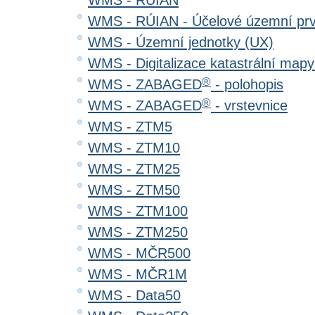
WMS - RÚIAN
WMS - RÚIAN - Účelové územní pr
WMS - Územní jednotky (UX)
WMS - Digitalizace katastrální map
®
WMS - ZABAGED
- polohopis
®
WMS - ZABAGED
- vrstevnice
WMS - ZTM5
WMS - ZTM10
WMS - ZTM25
WMS - ZTM50
WMS - ZTM100
WMS - ZTM250
WMS - MČR500
WMS - MČR1M
WMS - Data50