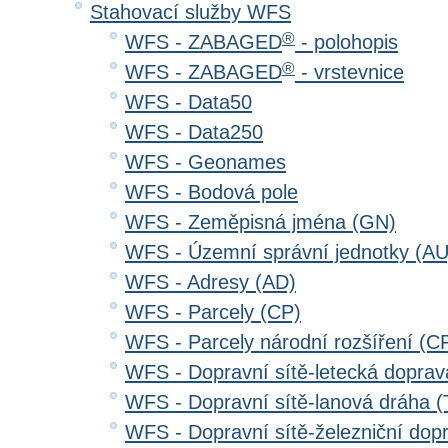
Stahovací služby WFS
®
WFS - ZABAGED
- polohopis
®
WFS - ZABAGED
- vrstevnice
WFS - Data50
WFS - Data250
WFS - Geonames
WFS - Bodová pole
WFS - Zeměpisná jména (GN)
WFS - Územní správní jednotky (AU
WFS - Adresy (AD)
WFS - Parcely (CP)
WFS - Parcely národní rozšíření (C
WFS - Dopravní sítě-letecká dopra
WFS - Dopravní sítě-lanová dráha
WFS - Dopravní sítě-železniční do