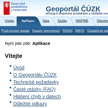
Geoportál ČÚZK
přístup k mapovým produktům a službám res
Vítejte
Aplikace
Data
Služby
INSPIRE
Otevřen
Poskytování geodat
Katastr nemovitostí
RÚIAN
DMVS
Geodetické ap
Nyní jste zde:
Aplikace
Vítejte
Úvod
O Geoportálu ČÚZK
Technické požadavky
Časté otázky (FAQ)
Hlášení chyb v datech
Důležité odkazy