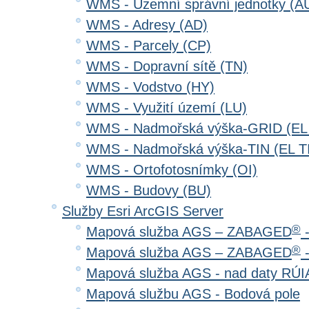
WMS - Územní správní jednotky (A
WMS - Adresy (AD)
WMS - Parcely (CP)
WMS - Dopravní sítě (TN)
WMS - Vodstvo (HY)
WMS - Využití území (LU)
WMS - Nadmořská výška-GRID (EL
WMS - Nadmořská výška-TIN (EL T
WMS - Ortofotosnímky (OI)
WMS - Budovy (BU)
Služby Esri ArcGIS Server
®
Mapová služba AGS – ZABAGED
-
®
Mapová služba AGS – ZABAGED
-
Mapová služba AGS - nad daty RÚ
Mapová službu AGS - Bodová pole