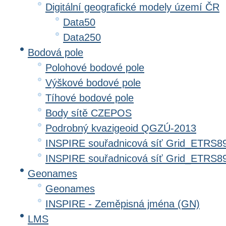
Digitální geografické modely území ČR
Data50
Data250
Bodová pole
Polohové bodové pole
Výškové bodové pole
Tíhové bodové pole
Body sítě CZEPOS
Podrobný kvazigeoid QGZÚ-2013
INSPIRE souřadnicová síť Grid_ETRS8
INSPIRE souřadnicová síť Grid_ETRS
Geonames
Geonames
INSPIRE - Zeměpisná jména (GN)
LMS