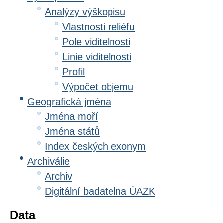
Analýzy výškopisu
Vlastnosti reliéfu
Pole viditelnosti
Linie viditelnosti
Profil
Výpočet objemu
Geografická jména
Jména moří
Jména států
Index českých exonym
Archiválie
Archiv
Digitální badatelna ÚAZK
Data