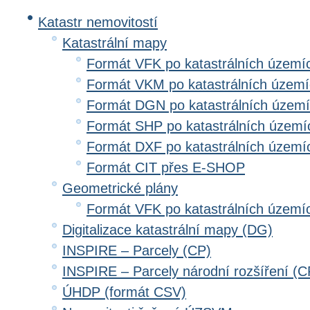
Katastr nemovitostí
Katastrální mapy
Formát VFK po katastrálních území
Formát VKM po katastrálních územ
Formát DGN po katastrálních územ
Formát SHP po katastrálních území
Formát DXF po katastrálních území
Formát CIT přes E-SHOP
Geometrické plány
Formát VFK po katastrálních území
Digitalizace katastrální mapy (DG)
INSPIRE – Parcely (CP)
INSPIRE – Parcely národní rozšíření (
ÚHDP (formát CSV)