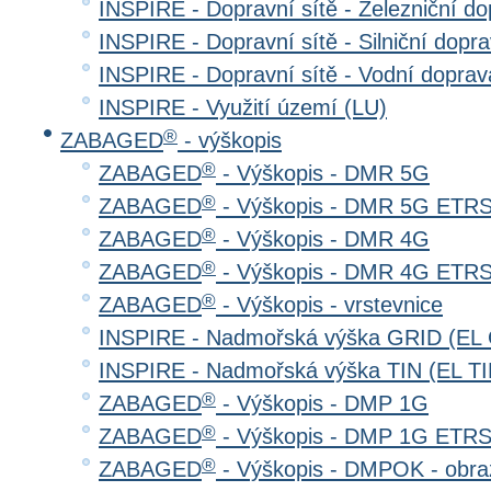
INSPIRE - Dopravní sítě - Železniční d
INSPIRE - Dopravní sítě - Silniční do
INSPIRE - Dopravní sítě - Vodní dopr
INSPIRE - Využití území (LU)
®
ZABAGED
- výškopis
®
ZABAGED
- Výškopis - DMR 5G
®
ZABAGED
- Výškopis - DMR 5G ETR
®
ZABAGED
- Výškopis - DMR 4G
®
ZABAGED
- Výškopis - DMR 4G ETR
®
ZABAGED
- Výškopis - vrstevnice
INSPIRE - Nadmořská výška GRID (EL
INSPIRE - Nadmořská výška TIN (EL TI
®
ZABAGED
- Výškopis - DMP 1G
®
ZABAGED
- Výškopis - DMP 1G ETR
®
ZABAGED
- Výškopis - DMPOK - obra