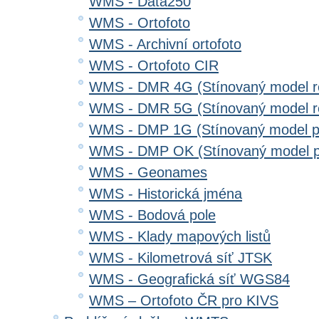
WMS - Data250
WMS - Ortofoto
WMS - Archivní ortofoto
WMS - Ortofoto CIR
WMS - DMR 4G (Stínovaný model re
WMS - DMR 5G (Stínovaný model re
WMS - DMP 1G (Stínovaný model p
WMS - DMP OK (Stínovaný model p
WMS - Geonames
WMS - Historická jména
WMS - Bodová pole
WMS - Klady mapových listů
WMS - Kilometrová síť JTSK
WMS - Geografická síť WGS84
WMS – Ortofoto ČR pro KIVS