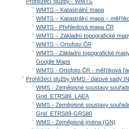
Prohlížecí služby - WMTS
WMTS – Katastrální mapa
WMTS – Katastrální mapa – měřítk
WMTS - Přehledová mapa ČR
WMTS – Základní topografické ma
WMTS – Ortofoto ČR
WMTS - Základní topografické mapy
Google Maps
WMTS - Ortofoto ČR - měřítková ř
Prohlížecí služby WMS - datové sady 
WMS - Zeměpisné soustavy souřadni
Grid_ETRS89_LAEA
WMS - Zeměpisné soustavy souřadni
Grid_ETRS89-GRS80
WMS - Zeměpisná jména (GN)