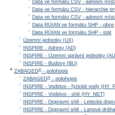
Data ve formátu CSV - adresní místa
Data ve formátu CSV - hierarchie prv
Data ve formátu CSV - adresní místa
Data RÚIAN ve formátu SHP - obce
Data RÚIAN ve formátu SHP - stát
Územní jednotky (UX)
INSPIRE - Adresy (AD)
INSPIRE - Územní správní jednotky (AU
INSPIRE - Budovy (BU)
®
ZABAGED
- polohopis
®
ZABAGED
- polohopis
INSPIRE - Vodstvo - fyzické vody (HY_
INSPIRE - Vodstvo - sítě (HY_NET)
INSPIRE - Dopravní sítě - Letecká dop
INSPIRE - Dopravní sítě - Lanová drá