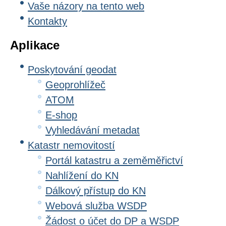
Vaše názory na tento web
Kontakty
Aplikace
Poskytování geodat
Geoprohlížeč
ATOM
E-shop
Vyhledávání metadat
Katastr nemovitostí
Portál katastru a zeměměřictví
Nahlížení do KN
Dálkový přístup do KN
Webová služba WSDP
Žádost o účet do DP a WSDP