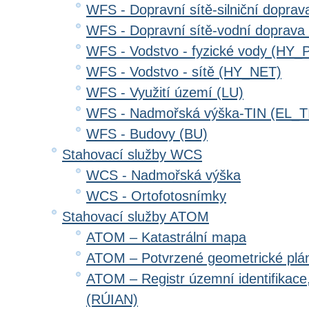
WFS - Dopravní sítě-silniční dopr
WFS - Dopravní sítě-vodní doprav
WFS - Vodstvo - fyzické vody (HY_
WFS - Vodstvo - sítě (HY_NET)
WFS - Využití území (LU)
WFS - Nadmořská výška-TIN (EL_T
WFS - Budovy (BU)
Stahovací služby WCS
WCS - Nadmořská výška
WCS - Ortofotosnímky
Stahovací služby ATOM
ATOM – Katastrální mapa
ATOM – Potvrzené geometrické plá
ATOM – Registr územní identifikace
(RÚIAN)