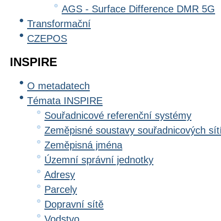
AGS - Surface Difference DMR 5G
Transformační
CZEPOS
INSPIRE
O metadatech
Témata INSPIRE
Souřadnicové referenční systémy
Zeměpisné soustavy souřadnicových sít
Zeměpisná jména
Územní správní jednotky
Adresy
Parcely
Dopravní sítě
Vodstvo