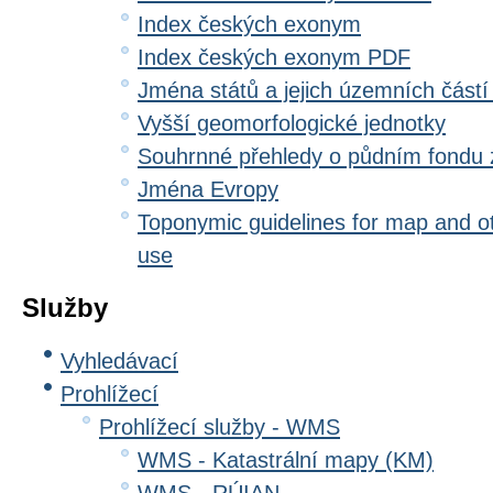
Index českých exonym
Index českých exonym PDF
Jména států a jejich územních částí
Vyšší geomorfologické jednotky
Souhrnné přehledy o půdním fondu
Jména Evropy
Toponymic guidelines for map and oth
use
Služby
Vyhledávací
Prohlížecí
Prohlížecí služby - WMS
WMS - Katastrální mapy (KM)