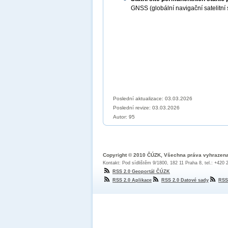
GNSS (globální navigační satelitn
Poslední aktualizace: 03.03.2026
Poslední revize:
03.03.2026
Autor: 95
Copyright © 2010 ČÚZK, Všechna práva vyhrazen
Kontakt: Pod sídlištěm 9/1800, 182 11 Praha 8, tel.: +420
RSS 2.0 Geoportál ČÚZK
RSS 2.0 Aplikace
RSS 2.0 Datové sady
RSS