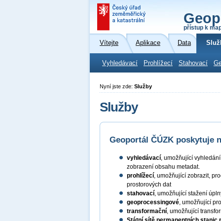
Geop
přístup k ma
Vítejte
Aplikace
Data
Služ
Vyhledávací
Prohlížecí
Stahovací
Ge
Nyní jste zde:
Služby
Služby
Geoportál ČÚZK poskytuje ná
vyhledávací
, umožňující vyhledán
zobrazení obsahu metadat.
prohlížecí
, umožňující zobrazit, pr
prostorových dat
stahovací
, umožňující stažení úpl
geoprocessingové
, umožňující pr
transformační
, umožňující transf
Státní sítě permanentních stanic