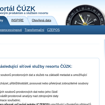
ortál ČÚZK
povým produktům a službám resortu
by
INSPIRE
Otevřená data
oprocessingové
Transformační
CZEPOS
sledující síťové služby resortu ČÚZK:
í souborů prostorových dat a služeb na základě metadat a umožňující
ocházet, přiblížit/oddálit, posouvat nebo překrývat zobrazitelné soubory
ných souborů prostorových dat nebo jeho částí
ovádět prostorové analýzy nad zdrojovými daty
ormace souřadnic.
 pro přesné určování polohy (CZEPOS)
umožňující uživatelům přijímačů