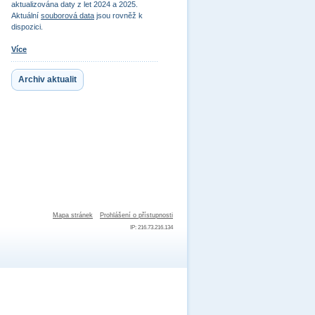
aktualizována daty z let 2024 a 2025.
Aktuální
souborová data
jsou rovněž k
dispozici.
Více
Archiv aktualit
Mapa stránek
Prohlášení o přístupnosti
IP: 216.73.216.134