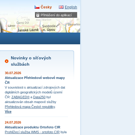
Česky
English
Přihlášení do aplikací
Novinky o síťových
službách
30.07.2026
Aktualizace Přehledové webové mapy
ČR
V souvislosti s aktualizací zdrojových dat
digitálních geografických modelů území
ČR:
ZABAGED®
a
Data250
byl
aktualizován obsah mapové služby
Přehledová mapa České republiky
.
Více
24.07.2026
Aktualizace produktu Ortofoto CIR
Prohlížecí služba WMS - ortofoto CIR
byla