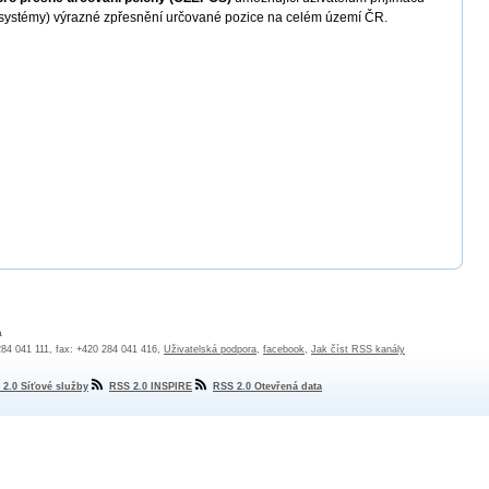
í systémy) výrazné zpřesnění určované pozice na celém území ČR.
a
 284 041 111, fax: +420 284 041 416,
Uživatelská podpora
,
facebook
,
Jak číst RSS kanály
 2.0 Síťové služby
RSS 2.0 INSPIRE
RSS 2.0 Otevřená data