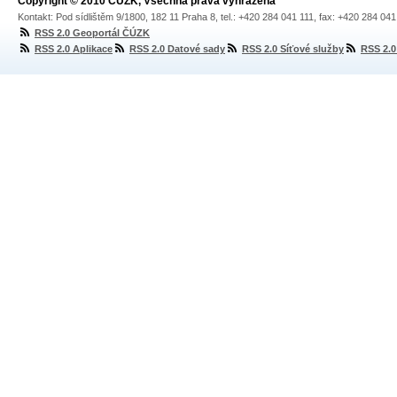
Copyright © 2010 ČÚZK, Všechna práva vyhrazena
Kontakt: Pod sídlištěm 9/1800, 182 11 Praha 8, tel.: +420 284 041 111, fax: +420 284 04
RSS 2.0 Geoportál ČÚZK
RSS 2.0 Aplikace
RSS 2.0 Datové sady
RSS 2.0 Síťové služby
RSS 2.0