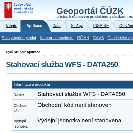
Geoportál ČÚZK
přístup k mapovým produktům a službám res
Vítejte
Aplikace
Data
Služby
INSPIRE
Otevřen
Poskytování geodat
Katastr nemovitostí
RÚIAN
DMVS
Geodetické ap
Nyní jste zde:
Aplikace
Stahovací služba WFS - DATA250
Informace o produktu
Stahovací služba WFS - DATA250
Název
Obchodní kód není stanoven
Obchodní
kód
Výdejní jednotka není stanovena
Výdejní
jednotka