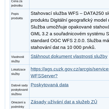
Cena za
jednotku
Stahovací služba WFS – DATA250 slo
Popis
produktu
produktu Digitální geografický model
Služba umožňuje opakované stahován
GML 3.2 a souřadnicovém systému S
standard OGC WFS 2.0.0. Služba m
stahování dat na 10 000 prvků.
Stáhnout dokument vlastnosti služby
Vlastnosti
služby
https://ags.cuzk.gov.cz/arcgis/serv
Lokalizace
služby
WFSServer?
Poskytovaná data
Datové sady
poskytované
službou
Zásady užívání dat a služeb ZÚ
Omezení a
podmínky