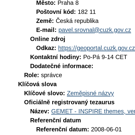
Město:
Praha 8
Poštovní kód:
182 11
Země:
Česká republika
E-mail:
pavel.srovnal@cuzk.gov.cz
Online zdroj
Odkaz:
https://geoportal.cuzk.gov.cz
Kontaktní hodiny:
Po-Pá 9-14 CET
Dodatečné informace:
Role:
správce
Klíčová slova
Klíčové slovo:
Zeměpisné názvy
Oficiálně registrovaný tezaurus
Název:
GEMET - INSPIRE themes, ver
Referenční datum
Referenční datum:
2008-06-01