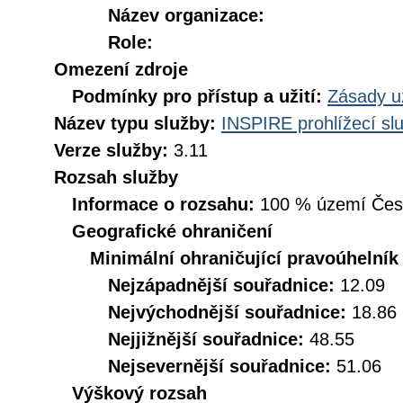
Název organizace:
Role:
Omezení zdroje
Podmínky pro přístup a užití:
Zásady u
Název typu služby:
INSPIRE prohlížecí sl
Verze služby:
3.11
Rozsah služby
Informace o rozsahu:
100 % území České
Geografické ohraničení
Minimální ohraničující pravoúhelník
Nejzápadnější souřadnice:
12.09
Nejvýchodnější souřadnice:
18.86
Nejjižnější souřadnice:
48.55
Nejsevernější souřadnice:
51.06
Výškový rozsah