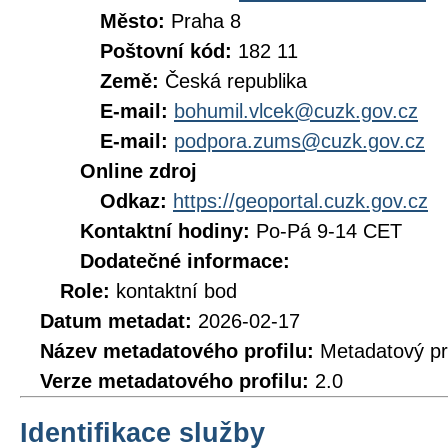
Město:
Praha 8
Poštovní kód:
182 11
Země:
Česká republika
E-mail:
bohumil.vlcek@cuzk.gov.cz
E-mail:
podpora.zums@cuzk.gov.cz
Online zdroj
Odkaz:
https://geoportal.cuzk.gov.cz
Kontaktní hodiny:
Po-Pá 9-14 CET
Dodatečné informace:
Role:
kontaktní bod
Datum metadat:
2026-02-17
Název metadatového profilu:
Metadatový pr
Verze metadatového profilu:
2.0
Identifikace služby