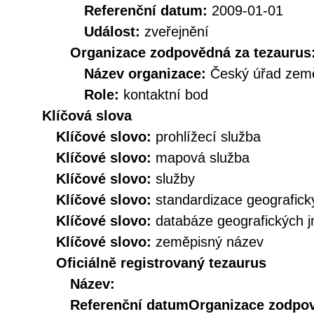
Referenční datum:
2009-01-01
Událost:
zveřejnění
Organizace zodpovědná za tezaurus
Název organizace:
Český úřad země
Role:
kontaktní bod
Klíčová slova
Klíčové slovo:
prohlížecí služba
Klíčové slovo:
mapová služba
Klíčové slovo:
služby
Klíčové slovo:
standardizace geografic
Klíčové slovo:
databáze geografických 
Klíčové slovo:
zeměpisný název
Oficiálně registrovaný tezaurus
Název:
Referenční datum
Organizace zodpov