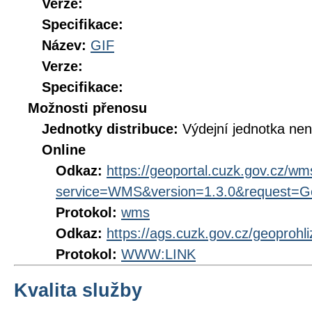
Verze:
Specifikace:
Název:
GIF
Verze:
Specifikace:
Možnosti přenosu
Jednotky distribuce:
Výdejní jednotka ne
Online
Odkaz:
https://geoportal.cuzk.gov.cz/
service=WMS&version=1.3.0&request=Get
Protokol:
wms
Odkaz:
https://ags.cuzk.gov.cz/geoprohl
Protokol:
WWW:LINK
Kvalita služby