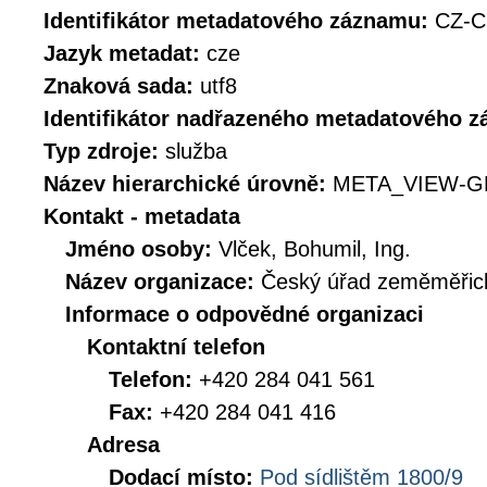
Identifikátor metadatového záznamu:
CZ-
Jazyk metadat:
cze
Znaková sada:
utf8
Identifikátor nadřazeného metadatového 
Typ zdroje:
služba
Název hierarchické úrovně:
META_VIEW-G
Kontakt - metadata
Jméno osoby:
Vlček, Bohumil, Ing.
Název organizace:
Český úřad zeměměřick
Informace o odpovědné organizaci
Kontaktní telefon
Telefon:
+420 284 041 561
Fax:
+420 284 041 416
Adresa
Dodací místo:
Pod sídlištěm 1800/9