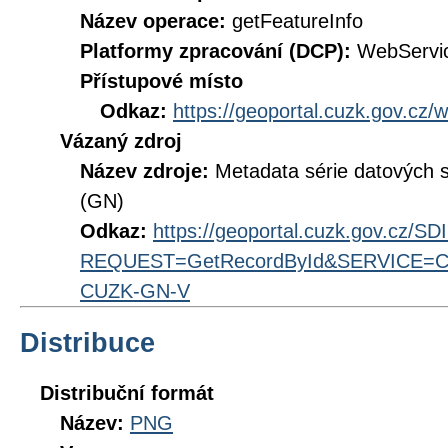
Název operace:
getFeatureInfo
Platformy zpracování (DCP):
WebServi
Přístupové místo
Odkaz:
https://geoportal.cuzk.gov.c
Vázaný zdroj
Název zdroje:
Metadata série datových
(GN)
Odkaz:
https://geoportal.cuzk.gov.cz/S
REQUEST=GetRecordById&SERVICE=CS
CUZK-GN-V
Distribuce
Distribuční formát
Název:
PNG