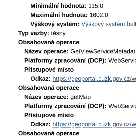
Minimální hodnota:
115.0
Maximální hodnota:
1602.0
Výškový systém:
Výškový systém balt
Typ vazby:
těsný
Obsahovaná operace
Název operace:
GetViewServiceMetadat
Platformy zpracování (DCP):
WebServi
Přístupové místo
Odkaz:
https://geoportal.cuzk.gov.c
Obsahovaná operace
Název operace:
getMap
Platformy zpracování (DCP):
WebServi
Přístupové místo
Odkaz:
https://geoportal.cuzk.gov.c
Obsahovaná operace