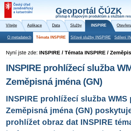
Geoportál ČÚZK
přístup k mapovým produktům a službám res
Vítejte
Aplikace
Data
Služby
INSPIRE
Otevřen
O metadatech
Témata INSPIRE
Síťové služby INSPIRE
Sdílení I
Nyní jste zde:
INSPIRE / Témata INSPIRE / Zeměpi
INSPIRE prohlížecí služba W
Zeměpisná jména (GN)
INSPIRE prohlížecí služba WMS 
Zeměpisná jména (GN) poskytuj
prohlížet obraz dat INSPIRE té