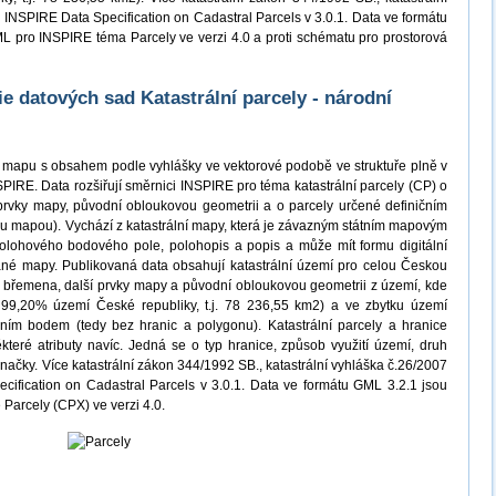
 INSPIRE Data Specification on Cadastral Parcels v 3.0.1. Data ve formátu
ML pro INSPIRE téma Parcely ve verzi 4.0 a proti schématu pro prostorová
 datových sad Katastrální parcely - národní
ní mapu s obsahem podle vyhlášky ve vektorové podobě ve struktuře plně v
PIRE. Data rozšiřují směrnici INSPIRE pro téma katastrální parcely (CP) o
prvky mapy, původní obloukovou geometrii a o parcely určené definičním
u mapou). Vychází z katastrální mapy, která je závazným státním mapovým
olohového bodového pole, polohopis a popis a může mít formu digitální
né mapy. Publikovaná data obsahují katastrální území pro celou Českou
ná břemena, další prvky mapy a původní obloukovou geometrii z území, kde
o 99,20% území České republiky, t.j. 78 236,55 km2) a ve zbytku území
čním bodem (tedy bez hranic a polygonu). Katastrální parcely a hranice
teré atributy navíc. Jedná se o typ hranice, způsob využití území, druh
čky. Více katastrální zákon 344/1992 SB., katastrální vyhláška č.26/2007
ification on Cadastral Parcels v 3.0.1. Data ve formátu GML 3.2.1 jsou
 Parcely (CPX) ve verzi 4.0.