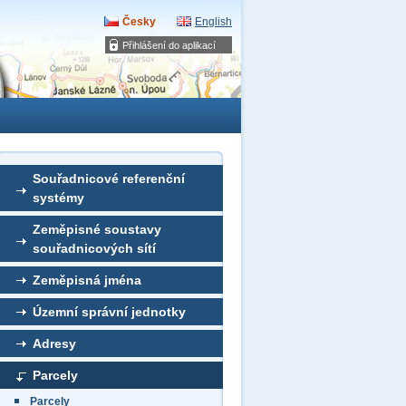
Česky
English
Přihlášení do aplikací
Souřadnicové referenční
systémy
Zeměpisné soustavy
souřadnicových sítí
Zeměpisná jména
Územní správní jednotky
Adresy
Parcely
Parcely