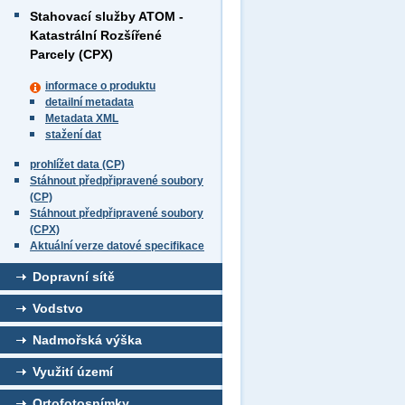
Stahovací služby ATOM -
Katastrální Rozšířené
Parcely (CPX)
informace o produktu
detailní metadata
Metadata XML
stažení dat
prohlížet data (CP)
Stáhnout předpřipravené soubory
(CP)
Stáhnout předpřipravené soubory
(CPX)
Aktuální verze datové specifikace
Dopravní sítě
Vodstvo
Nadmořská výška
Využití území
Ortofotosnímky