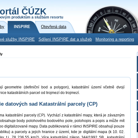
ortál ČÚZK
povým produktům a službám resortu
žby
INSPIRE
Otevřená data
ové služby INSPIRE
Sdílení INSPIRE dat a služeb
Monitoring a reporting
ly
jí geometrie (definiční bod a polygon), katastrální území včetně dvojí
ice katastrálních parcel od trojmezí do trojmezí.
 datových sad Katastrální parcely (CP)
a katastrální parcely (CP). Vychází z katastrální mapy, která je závazným
 obsahuje body polohového bodového pole, polohopis a popis a může mít
bo digitalizované mapy. Data publikovaná v rámci INSPIRE obsahují pouze
liku) a parcely a jejich hranice z území, kde je digitální mapa (k 10. 02.
, t.j. 78 236,55 km2). Více katastrální zákon 344/1992 SB., katastrální