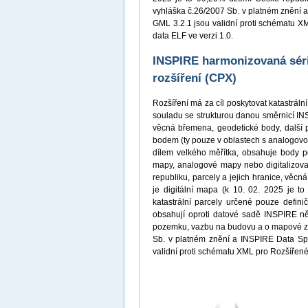
vyhláška č.26/2007 Sb. v platném znění a
GML 3.2.1 jsou validní proti schématu X
data ELF ve verzi 1.0.
INSPIRE harmonizovaná série
rozšíření (CPX)
Rozšíření má za cíl poskytovat katastrál
souladu se strukturou danou směrnicí INS
věcná břemena, geodetické body, další 
bodem (ty pouze v oblastech s analogovo
dílem velkého měřítka, obsahuje body p
mapy, analogové mapy nebo digitalizova
republiku, parcely a jejich hranice, věc
je digitální mapa (k 10. 02. 2025 je t
katastrální parcely určené pouze defini
obsahují oproti datové sadě INSPIRE něk
pozemku, vazbu na budovu a o mapové zna
Sb. v platném znění a INSPIRE Data Spec
validní proti schématu XML pro Rozšířené