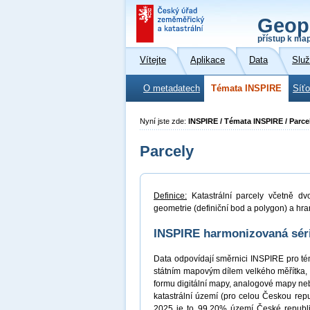
Geop
přístup k ma
Vítejte
Aplikace
Data
Slu
O metadatech
Témata INSPIRE
Síť
Nyní jste zde:
INSPIRE / Témata INSPIRE / Parce
Parcely
Definice:
Katastrální parcely včetně dvo
geometrie (definiční bod a polygon) a hran
INSPIRE harmonizovaná série
Data odpovídají směrnici INSPIRE pro tém
státním mapovým dílem velkého měřítka,
formu digitální mapy, analogové mapy ne
katastrální území (pro celou Českou repub
2025 je to 99,20% území České republiky