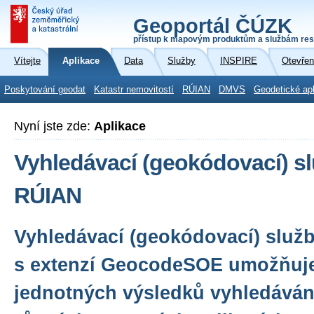
Geoportál ČÚZK
přístup k mapovým produktům a službám res
Vítejte
Aplikace
Data
Služby
INSPIRE
Otevřen
Poskytování geodat
Katastr nemovitostí
RÚIAN
DMVS
Geodetické ap
Nyní jste zde:
Aplikace
Vyhledávací (geokódovací) s
RÚIAN
Vyhledávací (geokódovací) služ
s extenzí GeocodeSOE umožňuj
jednotných výsledků vyhledávání