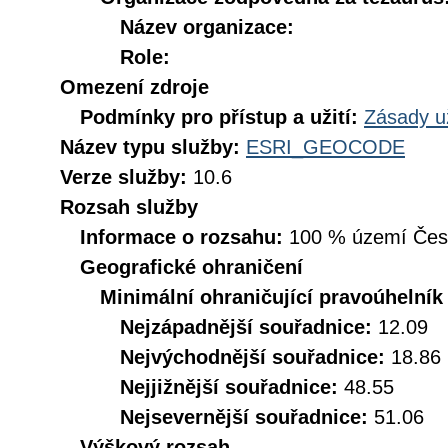
Název organizace:
Role:
Omezení zdroje
Podmínky pro přístup a užití:
Zásady u
Název typu služby:
ESRI_GEOCODE
Verze služby:
10.6
Rozsah služby
Informace o rozsahu:
100 % území České
Geografické ohraničení
Minimální ohraničující pravoúhelník
Nejzápadnější souřadnice:
12.09
Nejvýchodnější souřadnice:
18.86
Nejjižnější souřadnice:
48.55
Nejsevernější souřadnice:
51.06
Výškový rozsah