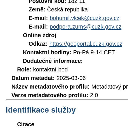
Poštovní kód:
182 11
Země:
Česká republika
E-mail:
bohumil.vlcek@cuzk.gov.cz
E-mail:
podpora.zums@cuzk.gov.cz
Online zdroj
Odkaz:
https://geoportal.cuzk.gov.cz
Kontaktní hodiny:
Po-Pá 9-14 CET
Dodatečné informace:
Role:
kontaktní bod
Datum metadat:
2025-03-06
Název metadatového profilu:
Metadatový pr
Verze metadatového profilu:
2.0
Identifikace služby
Citace