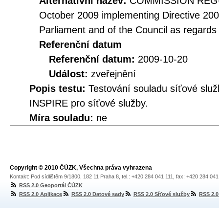
Alternativní název:
COMMISSION REGUL
October 2009 implementing Directive 20
Parliament and of the Council as regards
Referenční datum
Referenční datum:
2009-10-20
Událost:
zveřejnění
Popis testu:
Testování souladu síťové služ
INSPIRE pro síťové služby.
Míra souladu:
ne
Copyright © 2010 ČÚZK, Všechna práva vyhrazena
Kontakt: Pod sídlištěm 9/1800, 182 11 Praha 8, tel.: +420 284 041 111, fax: +420 284 04
RSS 2.0 Geoportál ČÚZK
RSS 2.0 Aplikace
RSS 2.0 Datové sady
RSS 2.0 Síťové služby
RSS 2.0