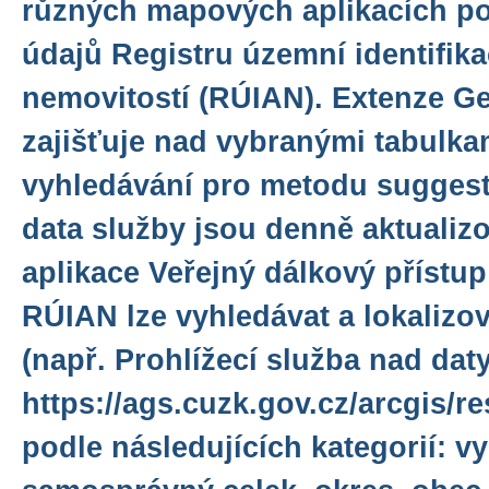
různých mapových aplikacích po
údajů Registru územní identifika
nemovitostí (RÚIAN). Extenze 
zajišťuje nad vybranými tabulkam
vyhledávání pro metodu suggest 
data služby jsou denně aktuali
aplikace Veřejný dálkový přístu
RÚIAN lze vyhledávat a lokaliz
(např. Prohlížecí služba nad da
https://ags.cuzk.gov.cz/arcgis/
podle následujících kategorií: v