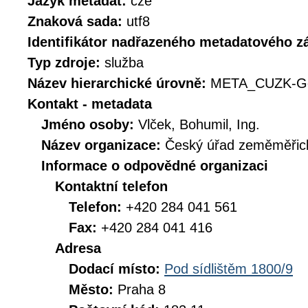
Jazyk metadat:
cze
Znaková sada:
utf8
Identifikátor nadřazeného metadatového 
Typ zdroje:
služba
Název hierarchické úrovně:
META_CUZK-G
Kontakt - metadata
Jméno osoby:
Vlček, Bohumil, Ing.
Název organizace:
Český úřad zeměměřick
Informace o odpovědné organizaci
Kontaktní telefon
Telefon:
+420 284 041 561
Fax:
+420 284 041 416
Adresa
Dodací místo:
Pod sídlištěm 1800/9
Město:
Praha 8