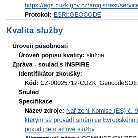
https://ags.cuzk.gov.cz/arcgis/rest/se
Protokol:
ESRI:GEOCODE
Kvalita služby
Úroveň působnosti
Úroveň popisu kvality:
služba
Zpráva - soulad s INSPIRE
Identifikátor zkoušky:
Kód:
CZ-00025712-CUZK_GeocodeSOE-
Soulad
Specifikace
Název zdroje:
Nařízení Komise (ES) č. 9
kterým se provádí směrnice Evropského 
pokud jde o síťové služby