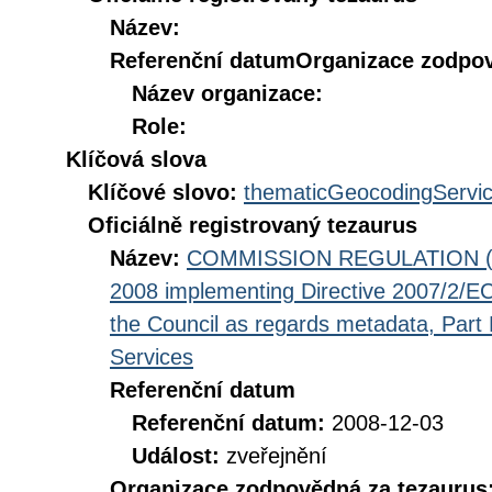
Název:
Referenční datum
Organizace zodpov
Název organizace:
Role:
Klíčová slova
Klíčové slovo:
thematicGeocodingServi
Oficiálně registrovaný tezaurus
Název:
COMMISSION REGULATION (EC
2008 implementing Directive 2007/2/EC
the Council as regards metadata, Part D
Services
Referenční datum
Referenční datum:
2008-12-03
Událost:
zveřejnění
Organizace zodpovědná za tezaurus