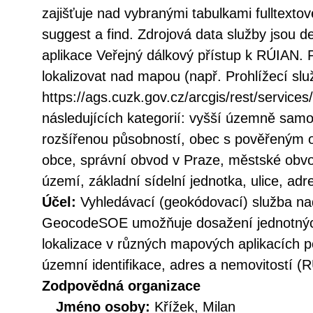
zajišťuje nad vybranými tabulkami fulltext
suggest a find. Zdrojová data služby jsou 
aplikace Veřejný dálkový přístup k RÚIAN. 
lokalizovat nad mapou (např. Prohlížecí s
https://ags.cuzk.gov.cz/arcgis/rest/servic
následujících kategorií: vyšší územně samo
rozšířenou působností, obec s pověřeným 
obce, správní obvod v Praze, městské obvod
území, základní sídelní jednotka, ulice, adr
Účel:
Vyhledávací (geokódovací) služba na
GeocodeSOE umožňuje dosažení jednotných
lokalizace v různých mapových aplikacích p
územní identifikace, adres a nemovitostí (
Zodpovědná organizace
Jméno osoby:
Křížek, Milan