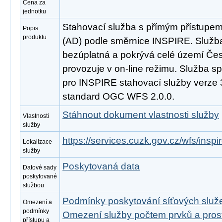
Cena za
jednotku
Stahovací služba s přímým přístupe
Popis
produktu
(AD) podle směrnice INSPIRE. Služba
bezúplatná a pokrývá celé území Čes
provozuje v on-line režimu. Služba s
pro INSPIRE stahovací služby verze 
standard OGC WFS 2.0.0.
Stáhnout dokument vlastnosti služby
Vlastnosti
služby
https://services.cuzk.gov.cz/wfs/insp
Lokalizace
služby
Poskytovaná data
Datové sady
poskytované
službou
Podmínky poskytování síťových slu
Omezení a
podmínky
Omezení služby počtem prvků a pro
přístupu a