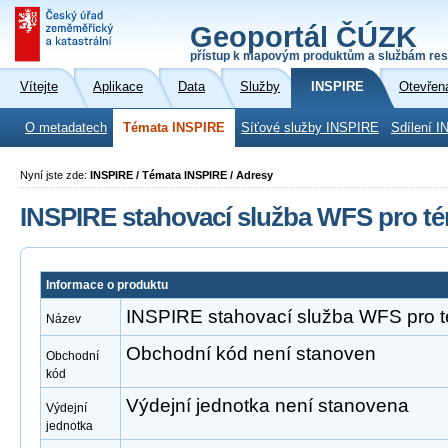
Geoportál ČÚZK
přístup k mapovým produktům a službám res
Vítejte
Aplikace
Data
Služby
INSPIRE
Otevřen
O metadatech
Témata INSPIRE
Síťové služby INSPIRE
Sdílení I
Nyní jste zde:
INSPIRE / Témata INSPIRE / Adresy
INSPIRE stahovací služba WFS pro t
Informace o produktu
INSPIRE stahovací služba WFS pro 
Název
Obchodní kód není stanoven
Obchodní
kód
Výdejní jednotka není stanovena
Výdejní
jednotka