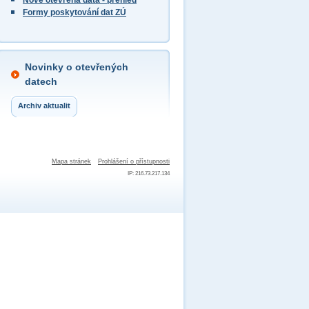
Nově otevřená data - přehled
Formy poskytování dat ZÚ
Novinky o otevřených
datech
Archiv aktualit
Mapa stránek
Prohlášení o přístupnosti
IP: 216.73.217.134