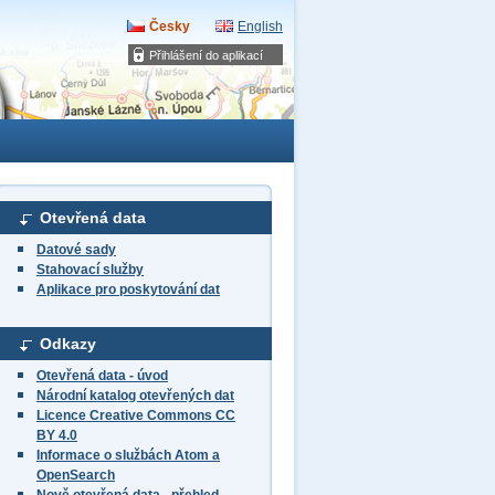
Česky
English
Přihlášení do aplikací
Otevřená data
Datové sady
Stahovací služby
Aplikace pro poskytování dat
Odkazy
Otevřená data - úvod
Národní katalog otevřených dat
Licence Creative Commons CC
BY 4.0
Informace o službách Atom a
OpenSearch