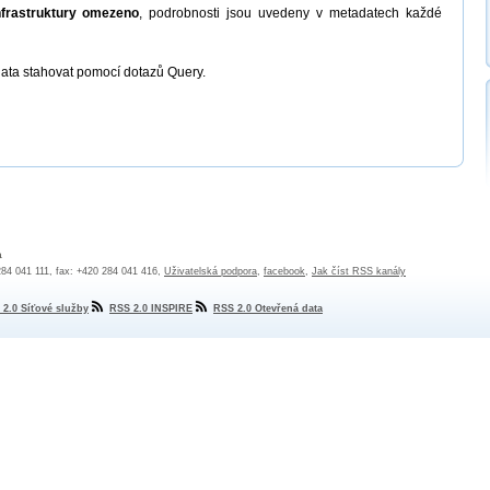
nfrastruktury omezeno
, podrobnosti jsou uvedeny v metadatech každé
ata stahovat pomocí dotazů Query.
a
 284 041 111, fax: +420 284 041 416,
Uživatelská podpora
,
facebook
,
Jak číst RSS kanály
 2.0 Síťové služby
RSS 2.0 INSPIRE
RSS 2.0 Otevřená data