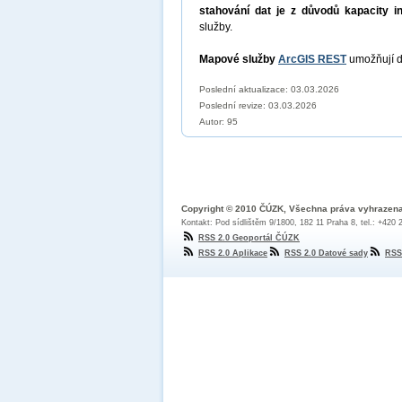
stahování dat je z důvodů kapacity i
služby.
Mapové služby
ArcGIS REST
umožňují d
Poslední aktualizace: 03.03.2026
Poslední revize:
03.03.2026
Autor: 95
Copyright © 2010 ČÚZK, Všechna práva vyhrazen
Kontakt: Pod sídlištěm 9/1800, 182 11 Praha 8, tel.: +420
RSS 2.0 Geoportál ČÚZK
RSS 2.0 Aplikace
RSS 2.0 Datové sady
RSS