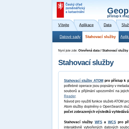
Geop
přístup k ma
Vítejte
Aplikace
Data
Slu
Datové sady
Stahovací služby
Apli
Nyní jste zde:
Otevřená data / Stahovací služby
Stahovací služby
Stahovací služby ATOM
pro přístup k
potřebné operace jsou popsány v metadat
souborů a přijímání upozornění na jejich
Reader
.
Návod pro využití funkce služeb ATOM pr
Atom služby doplněny o OpenSearch služ
počet zobrazených výsledků vyhledáván
Stahovací služby
WFS
a
WCS
pro př
interaktivně vytvořených datových so