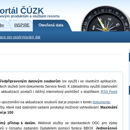
ortál ČÚZK
povým produktům a službám resortu
žby
INSPIRE
Otevřená data
kace pro poskytování dat
 předpřipraveným datovým souborům
lze využít i ve vlastních aplikacích,
ech služeb (xml dokumentu Service feed). K základnímu využití (stahování
 aktualizaci) postačí i běžný internetový prohlížeč s doplňkem
RSS Feed
o upozornění na aktualizace souborů dat je popsán v tomto
dokumentu
.
by, které nad datovými sadami poskytují možnost vyhledávání.
Maximální
í je 100
.
ímý přístup k datům.
Webové služby ve standardech OGC pro výdej
uborů v rozsahu zadaném žadatelem pomocí funkce BBOX.
Jednorázové