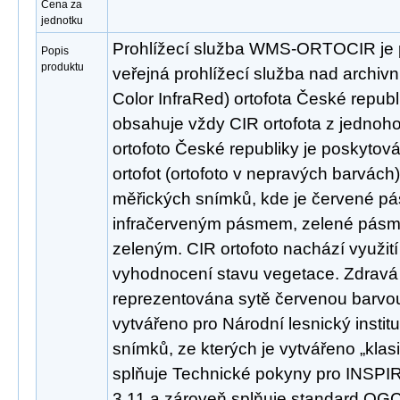
Cena za
jednotku
Prohlížecí služba WMS-ORTOCIR je 
Popis
produktu
veřejná prohlížecí služba nad archivn
Color InfraRed) ortofota České republ
obsahuje vždy CIR ortofota z jednoh
ortofoto České republiky je poskytov
ortofot (ortofoto v nepravých barvách
měřických snímků, kde je červené p
infračerveným pásmem, zelené pás
zeleným. CIR ortofoto nachází využití
vyhodnocení stavu vegetace. Zdravá
reprezentována sytě červenou barvou.
vytvářeno pro Národní lesnický institu
snímků, ze kterých je vytvářeno „klasi
splňuje Technické pokyny pro INSPIRE
3.11 a zároveň splňuje standard OGC