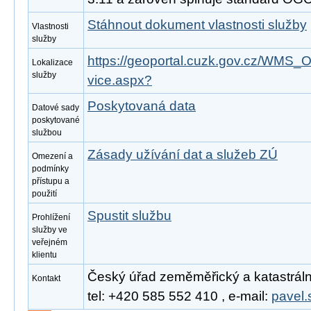
Stáhnout dokument vlastnosti služby
Vlastnosti
služby
https://geoportal.cuzk.gov.cz/W
Lokalizace
služby
vice.aspx?
Poskytovaná data
Datové sady
poskytované
službou
Zásady užívání dat a služeb ZÚ
Omezení a
podmínky
přístupu a
použití
Spustit službu
Prohlížení
služby ve
veřejném
klientu
Český úřad zeměměřický a katastrální
Kontakt
tel: +420 585 552 410 , e-mail:
pavel.