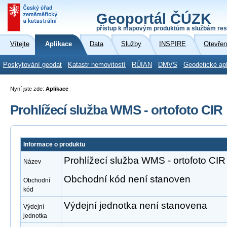
Geoportál ČÚZK
přístup k mapovým produktům a službám res
Vítejte
Aplikace
Data
Služby
INSPIRE
Otevřen
Poskytování geodat
Katastr nemovitostí
RÚIAN
DMVS
Geodetické ap
Nyní jste zde:
Aplikace
Prohlížecí služba WMS - ortofoto CIR
Informace o produktu
Prohlížecí služba WMS - ortofoto CIR
Název
Obchodní kód není stanoven
Obchodní
kód
Výdejní jednotka není stanovena
Výdejní
jednotka