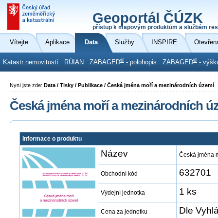
Geoportál ČÚZK
přístup k mapovým produktům a službám res
Vítejte
Aplikace
Data
Služby
INSPIRE
Otevřen
®
®
Katastr nemovitostí
RÚIAN
ZABAGED
- polohopis
ZABAGED
- výšk
Nyní jste zde:
Data / Tisky / Publikace / Česká jména moří a mezinárodních území
Česká jména moří a mezinárodních ú
Informace o produktu
Název
Česká jména m
632701
Obchodní kód
1 ks
Výdejní jednotka
Dle Vyhl
Cena za jednotku