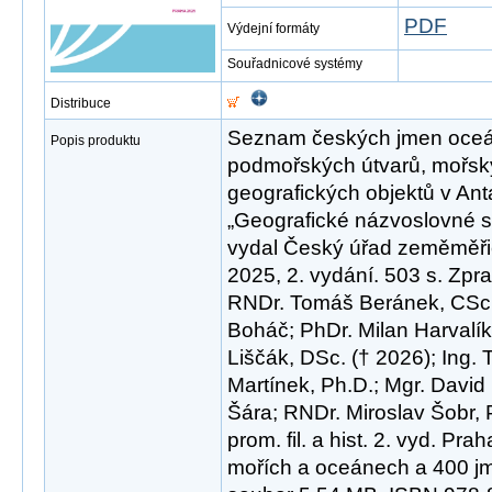
PDF
Výdejní formáty
Souřadnicové systémy
Distribuce
Seznam českých jmen oceánů,
Popis produktu
podmořských útvarů, mořsk
geografických objektů v Anta
„Geografické názvoslovné
vydal Český úřad zeměměřic
2025, 2. vydání. 503 s. Zpra
RNDr. Tomáš Beránek, CSc. 
Boháč; PhDr. Milan Harvalík
Liščák, DSc. († 2026); Ing.
Martínek, Ph.D.; Mgr. David
Šára; RNDr. Miroslav Šobr, 
prom. fil. a hist. 2. vyd. Pr
mořích a oceánech a 400 jm