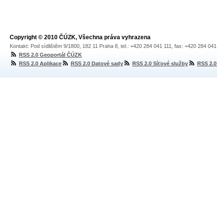
Copyright © 2010 ČÚZK, Všechna práva vyhrazena
Kontakt: Pod sídlištěm 9/1800, 182 11 Praha 8, tel.: +420 284 041 111, fax: +420 284 04
RSS 2.0 Geoportál ČÚZK
RSS 2.0 Aplikace
RSS 2.0 Datové sady
RSS 2.0 Síťové služby
RSS 2.0