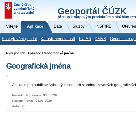
Geoportál ČÚZK
přístup k mapovým produktům a službám res
Vítejte
Aplikace
Data
Služby
INSPIRE
Otevřen
Poskytování geodat
Katastr nemovitostí
RÚIAN
DMVS
Geodetické ap
Nyní jste zde:
Aplikace / Geografická jména
Geografická jména
Aplikace pro publikaci vybraných souborů standardizovaných geografickýc
Poslední aktualizace: 03.03.2026
Poslední revize:
03.03.2026
Autor: 95