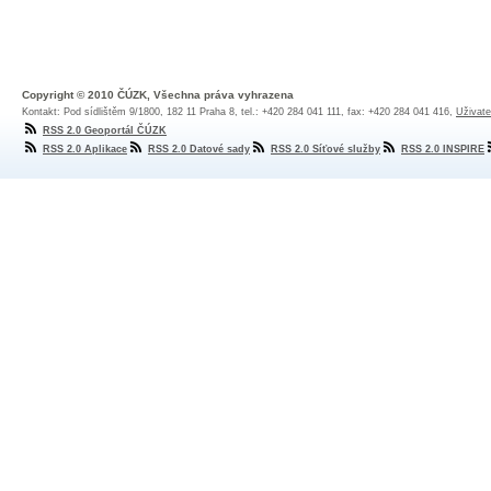
Copyright © 2010 ČÚZK, Všechna práva vyhrazena
Kontakt: Pod sídlištěm 9/1800, 182 11 Praha 8, tel.: +420 284 041 111, fax: +420 284 041 416,
Uživate
RSS 2.0 Geoportál ČÚZK
RSS 2.0 Aplikace
RSS 2.0 Datové sady
RSS 2.0 Síťové služby
RSS 2.0 INSPIRE