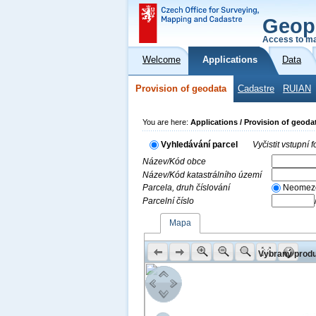
Geop
Access to ma
Welcome
Applications
Data
Provision of geodata
Cadastre
RUIAN
You are here:
Applications / Provision of geoda
Vyhledávání parcel
Vyčistit vstupní
Název/Kód obce
Název/Kód katastrálního území
Parcela, druh číslování
Neomez
Parcelní číslo
Mapa
Vybraný produk