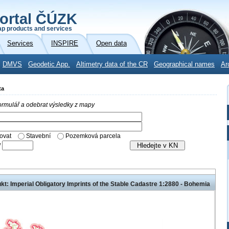
ortal ČÚZK
p products and services
Services
INSPIRE
Open data
DMVS
Geodetic App.
Altimetry data of the CR
Geographical names
Ar
ta
 formulář a odebrat výsledky z mapy
ovat
Stavební
Pozemková parcela
/
t: Imperial Obligatory Imprints of the Stable Cadastre 1:2880 - Bohemia