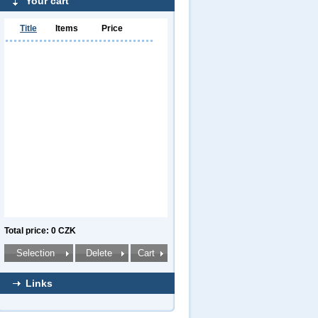
Your cart
Title
Items
Price
Total price: 0 CZK
Links