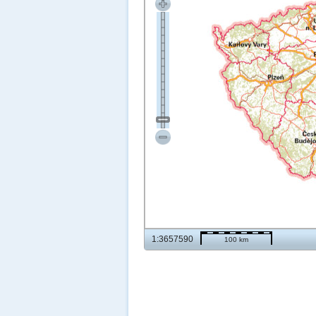
1:3657590
100 km