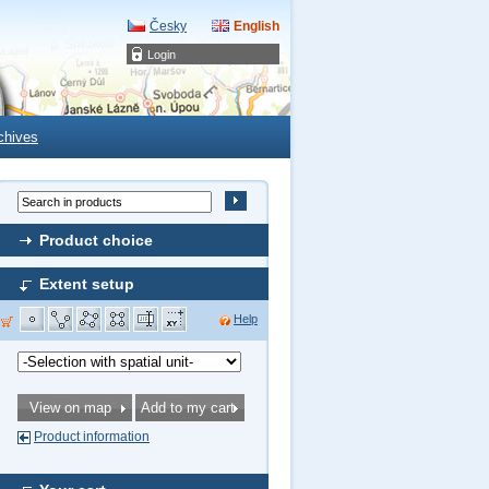
Česky
English
Login
chives
Product choice
Extent setup
Help
Product information