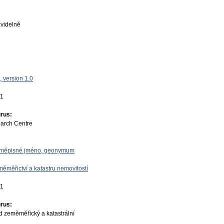
videlně
 version 1.0
01
rus:
earch Centre
zeměpisné jméno, geonymum
ěměřictví a katastru nemovitostí
01
rus:
d zeměměřický a katastrální