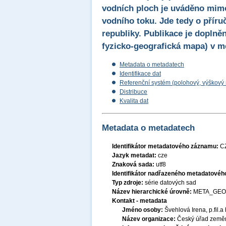
vodních ploch je uváděno mimo
vodního toku. Jde tedy o přír
republiky. Publikace je doplně
fyzicko-geografická mapa) v mě
Metadata o metadatech
Identifikace dat
Referenční systém (polohový, výškový
Distribuce
Kvalita dat
Metadata o metadatech
Identifikátor metadatového záznamu:
C
Jazyk metadat:
cze
Znaková sada:
utf8
Identifikátor nadřazeného metadatové
Typ zdroje:
série datových sad
Název hierarchické úrovně:
META_GEO
Kontakt - metadata
Jméno osoby:
Švehlová Irena, p.fil.a 
Název organizace:
Český úřad zeměm