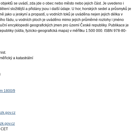
 objektů se uvádí, zda jde o obec nebo město nebo jejich část. Je uvedeno i
dělení složitější a přidány jsou i další údaje. U hor, horských sedel a průsmyků je
 jako u jeskyní a propastí, u vodních toků je uváděna nejen jejich délka v
ššího řádu, u vodních ploch je uváděno mimo jejich průměrné rozlohy i jméno
íruční encyklopedii geografických jmen pro území České republiky. Publikace je
ubliky (sídla, fyzicko-geografická mapa) v měřítku 1:500 000. ISBN 978-80-
hist.
ěřický a katastrální
3
ěm 1800/9
zk.gov.cz
uzk.gov.cz
4 CET