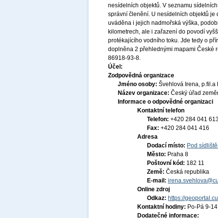
nesídelních objektů. V seznamu sídelních
správní členění. U nesídelních objektů je 
uváděna i jejich nadmořská výška, podobně
kilometrech, ale i zařazení do povodí vy
protékajícího vodního toku. Jde tedy o př
doplněna 2 přehlednými mapami České rep
86918-93-8.
Účel:
Zodpovědná organizace
Jméno osoby:
Švehlová Irena, p.fil.a 
Název organizace:
Český úřad zeměm
Informace o odpovědné organizaci
Kontaktní telefon
Telefon:
+420 284 041 61
Fax:
+420 284 041 416
Adresa
Dodací místo:
Pod sídlišt
Město:
Praha 8
Poštovní kód:
182 11
Země:
Česká republika
E-mail:
irena.svehlova@cu
Online zdroj
Odkaz:
https://geoportal.c
Kontaktní hodiny:
Po-Pá 9-1
Dodatečné informace: