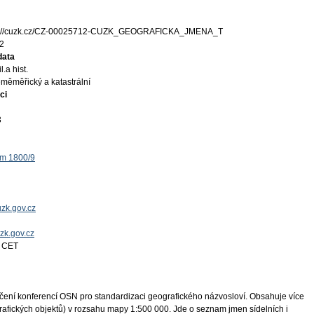
s://cuzk.cz/CZ-00025712-CUZK_GEOGRAFICKA_JMENA_T
2
data
l.a hist.
měměřický a katastrální
ci
3
ěm 1800/9
zk.gov.cz
uzk.gov.cz
4 CET
učení konferencí OSN pro standardizaci geografického názvosloví. Obsahuje více
fických objektů) v rozsahu mapy 1:500 000. Jde o seznam jmen sídelních i