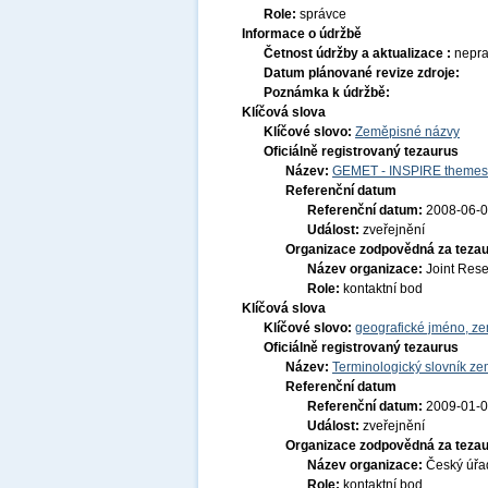
Role:
správce
Informace o údržbě
Četnost údržby a aktualizace :
nepra
Datum plánované revize zdroje:
Poznámka k údržbě:
Klíčová slova
Klíčové slovo:
Zeměpisné názvy
Oficiálně registrovaný tezaurus
Název:
GEMET - INSPIRE themes,
Referenční datum
Referenční datum:
2008-06-
Událost:
zveřejnění
Organizace zodpovědná za tezau
Název organizace:
Joint Res
Role:
kontaktní bod
Klíčová slova
Klíčové slovo:
geografické jméno, 
Oficiálně registrovaný tezaurus
Název:
Terminologický slovník zem
Referenční datum
Referenční datum:
2009-01-
Událost:
zveřejnění
Organizace zodpovědná za tezau
Název organizace:
Český úřa
Role:
kontaktní bod