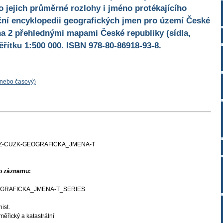
 jejich průměrné rozlohy i jméno protékajícího
uční encyklopedii geografických jmen pro území České
na 2 přehlednými mapami České republiky (sídla,
řítku 1:500 000. ISBN 978-80-86918-93-8.
 nebo časový)
Z-CUZK-GEOGRAFICKA_JMENA-T
ho záznamu:
GRAFICKA_JMENA-T_SERIES
hist.
ěřický a katastrální