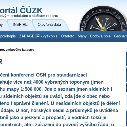
ortál ČÚZK
povým produktům a službám resortu
by
INSPIRE
Otevřená data
®
 polohopis
ZABAGED
- výškopis
Ortofoto
Mapy
Bodová pole
Geona
o pozemkového katastru
R
učení konferencí OSN pro standardizaci
sahuje více než 4000 vybraných toponym (jmen
ahu mapy 1:500 000. Jde o seznam jmen sídelních i
 sídelních objektů se uvádí, zda jde o obec nebo
eno i správní členění. U nesídelních objektů je dělení
ší údaje. U hor, horských sedel a průsmyků je uváděna
bně jako u jeskyní a propastí, u vodních toků je
lometrech, ale i zařazení do povodí vyššího řádu, u