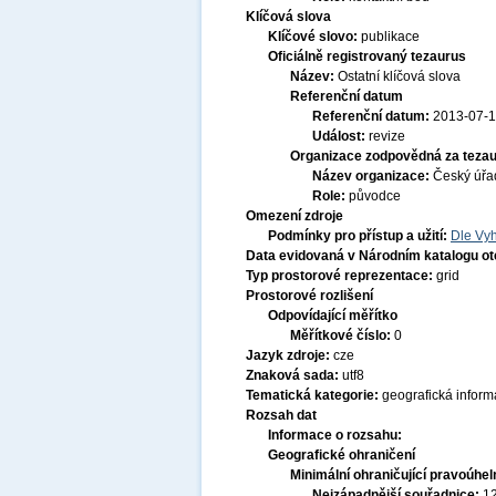
Klíčová slova
Klíčové slovo:
publikace
Oficiálně registrovaný tezaurus
Název:
Ostatní klíčová slova
Referenční datum
Referenční datum:
2013-07-
Událost:
revize
Organizace zodpovědná za tezau
Název organizace:
Český úřa
Role:
původce
Omezení zdroje
Podmínky pro přístup a užití:
Dle Vyh
Data evidovaná v Národním katalogu o
Typ prostorové reprezentace:
grid
Prostorové rozlišení
Odpovídající měřítko
Měřítkové číslo:
0
Jazyk zdroje:
cze
Znaková sada:
utf8
Tematická kategorie:
geografická infor
Rozsah dat
Informace o rozsahu:
Geografické ohraničení
Minimální ohraničující pravoúhel
Nejzápadnější souřadnice:
1