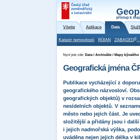
Geop
přístup k ma
Vítejte
Aplikace
Data
Služ
®
Katastr nemovitostí
RÚIAN
ZABAGED
-
Nyní jste zde:
Data / Archiválie / Mapy bývaléh
Geografická jména Č
Publikace vycházející z dopor
geografického názvosloví. Ob
geografických objektů) v rozs
nesídelních objektů. V seznamu
město nebo jejich část. Je uved
složitější a přidány jsou i dal
i jejich nadmořská výška, podo
uváděna nejen jejich délka v ki