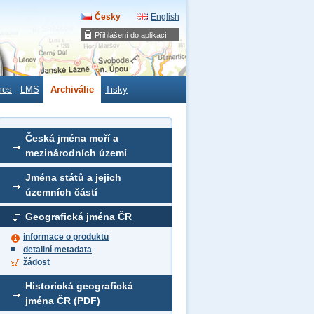
Česky
English
Přihlášení do aplikací
mes
LMS
Archiválie
Tisky
Česká jména moří a
mezinárodních území
Jména států a jejich
územních částí
Geografická jména ČR
informace o produktu
detailní metadata
žádost
Historická geografická
jména ČR (PDF)