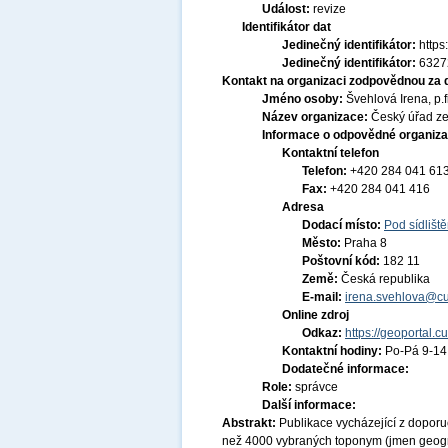
Událost:
revize
Identifikátor dat
Jedinečný identifikátor:
http
Jedinečný identifikátor:
6327
Kontakt na organizaci zodpovědnou za 
Jméno osoby:
Švehlová Irena, p.fi
Název organizace:
Český úřad ze
Informace o odpovědné organiza
Kontaktní telefon
Telefon:
+420 284 041 61
Fax:
+420 284 041 416
Adresa
Dodací místo:
Pod sídlišt
Město:
Praha 8
Poštovní kód:
182 11
Země:
Česká republika
E-mail:
irena.svehlova@cu
Online zdroj
Odkaz:
https://geoportal.c
Kontaktní hodiny:
Po-Pá 9-1
Dodatečné informace:
Role:
správce
Další informace:
Abstrakt:
Publikace vycházející z dopor
než 4000 vybraných toponym (jmen geogra