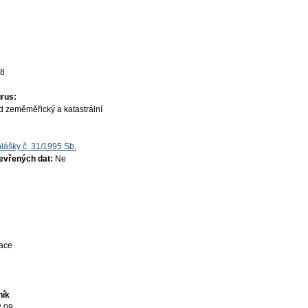
18
rus:
d zeměměřický a katastrální
lášky č. 31/1995 Sb.
tevřených dat:
Ne
mace
ník
2.09