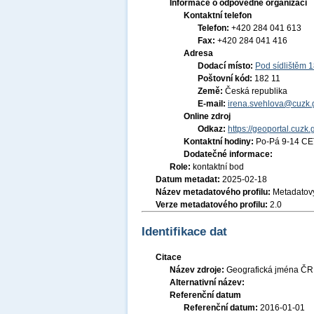
Informace o odpovědné organizaci
Kontaktní telefon
Telefon:
+420 284 041 613
Fax:
+420 284 041 416
Adresa
Dodací místo:
Pod sídlištěm 
Poštovní kód:
182 11
Země:
Česká republika
E-mail:
irena.svehlova@cuzk.
Online zdroj
Odkaz:
https://geoportal.cuzk.
Kontaktní hodiny:
Po-Pá 9-14 CE
Dodatečné informace:
Role:
kontaktní bod
Datum metadat:
2025-02-18
Název metadatového profilu:
Metadatový
Verze metadatového profilu:
2.0
Identifikace dat
Citace
Název zdroje:
Geografická jména ČR
Alternativní název:
Referenční datum
Referenční datum:
2016-01-01