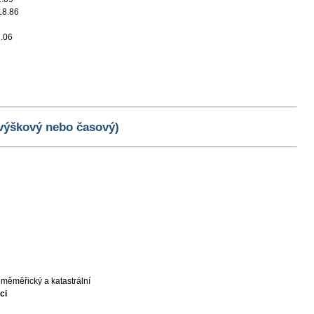
18.86
.06
 výškový nebo časový)
měměřický a katastrální
ci