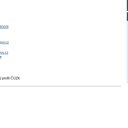
1800/9
gov.cz
gov.cz
T
 profil ČÚZK