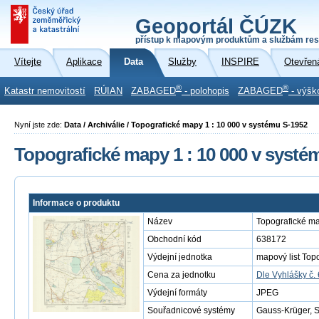
Geoportál ČÚZK
přístup k mapovým produktům a službám res
Vítejte
Aplikace
Data
Služby
INSPIRE
Otevřen
®
®
Katastr nemovitostí
RÚIAN
ZABAGED
- polohopis
ZABAGED
- výšk
Nyní jste zde:
Data / Archiválie / Topografické mapy 1 : 10 000 v systému S-1952
Topografické mapy 1 : 10 000 v systé
Informace o produktu
Název
Topografické ma
Obchodní kód
638172
Výdejní jednotka
mapový list Top
Cena za jednotku
Dle Vyhlášky č.
Výdejní formáty
JPEG
Souřadnicové systémy
Gauss-Krüger, 