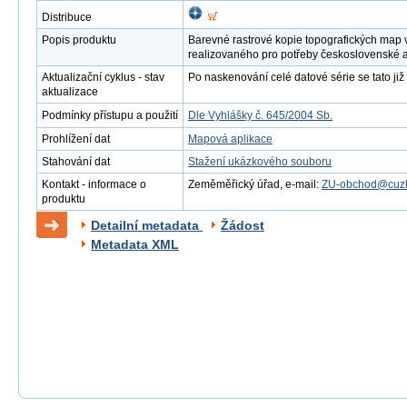
Distribuce
Popis produktu
Barevné rastrové kopie topografických map 
realizovaného pro potřeby československé 
Aktualizační cyklus - stav
Po naskenování celé datové série se tato již 
aktualizace
Podmínky přístupu a použití
Dle Vyhlášky č. 645/2004 Sb.
Prohlížení dat
Mapová aplikace
Stahování dat
Stažení ukázkového souboru
Kontakt - informace o
Zeměměřický úřad, e-mail:
ZU-obchod@cuzk
produktu
Detailní metadata
Žádost
Metadata XML