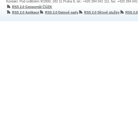
Kontakt: Pod sídlištěm 9/1800, 182 11 Praha 8, tel.: +420 284 041 111, fax: +420 284 04
RSS 2.0 Geoportál ČÚZK
RSS 2.0 Aplikace
RSS 2.0 Datové sady
RSS 2.0 Síťové služby
RSS 2.0