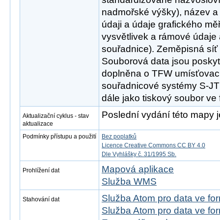
nadmořské výšky), název a 
údaji a údaje grafického měř
vysvětlivek a rámové údaje
souřadnice). Zeměpisná síť 
Souborová data jsou poskyt
doplněna o TFW umísťovací
souřadnicové systémy S-
dále jako tiskový soubor ve
Poslední vydání této mapy j
Aktualizační cyklus - stav
aktualizace
Podmínky přístupu a použití
Bez poplatků
Licence Creative Commons CC BY 4.0
Dle Vyhlášky č. 31/1995 Sb.
Mapová aplikace
Prohlížení dat
Služba WMS
Služba Atom pro data ve fo
Stahování dat
Služba Atom pro data ve f