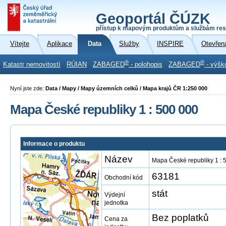
Geoportál ČÚZK
přístup k mapovým produktům a službám res
Vítejte
Aplikace
Data
Služby
INSPIRE
Otevřen
®
®
Katastr nemovitostí
RÚIAN
ZABAGED
- polohopis
ZABAGED
- výšk
Nyní jste zde:
Data / Mapy / Mapy územních celků / Mapa krajů ČR 1:250 000
Mapa České republiky 1 : 500 000
Informace o produktu
Název
Mapa České republiky 1 : 
63181
Obchodní kód
stát
Výdejní
jednotka
Bez poplatků
Cena za