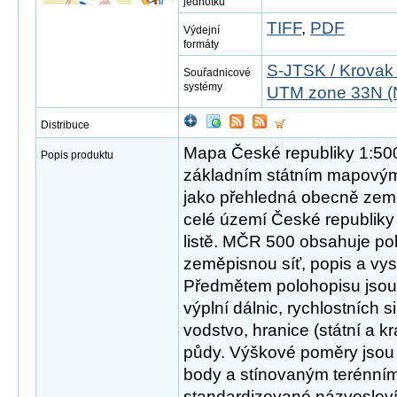
jednotku
TIFF
,
PDF
Výdejní
formáty
S-JTSK / Krovak
Souřadnicové
systémy
UTM zone 33N (
Distribuce
Mapa České republiky 1:50
Popis produktu
základním státním mapovým
jako přehledná obecně zem
celé území České republi
listě. MČR 500 obsahuje po
zeměpisnou síť, popis a vys
Předmětem polohopisu jsou 
výplní dálnic, rychlostních siln
vodstvo, hranice (státní a k
půdy. Výškové poměry jsou
body a stínovaným terénním
standardizované názvosloví