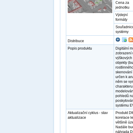
Cena za
jednotku
Výdejní
formáty
Souřadnic
systémy
Distribuce
Popis produktu
Digitální 
zobrazení 
výškových 
objekty (b
rostlinnéh
skenování 
určen k an
něm se vysk
charakteru,
modelování 
pohledů na
poskytová
systému E
Aktualizační cyklus - stav
Produkt D
aktualizace
korelace l
většině úz
Nadále bud
náhrada D