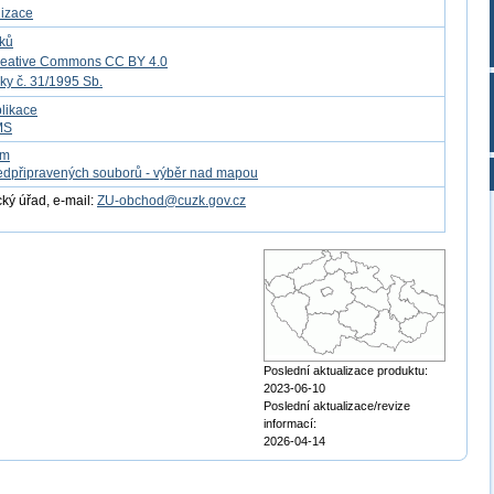
lizace
tků
reative Commons CC BY 4.0
ky č. 31/1995 Sb.
likace
MS
om
edpřipravených souborů - výběr nad mapou
ý úřad, e-mail:
ZU-obchod@cuzk.gov.cz
Poslední aktualizace produktu:
2023-06-10
Poslední aktualizace/revize
informací:
2026-04-14