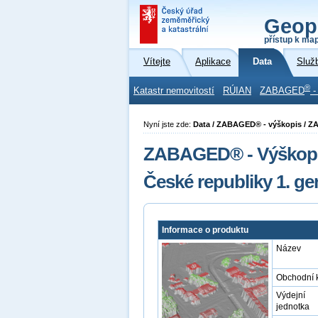
Geop
přístup k ma
Vítejte
Aplikace
Data
Služ
®
Katastr nemovitostí
RÚIAN
ZABAGED
-
Nyní jste zde:
Data / ZABAGED® - výškopis / 
ZABAGED® - Výškopis
České republiky 1. 
Informace o produktu
Název
Obchodní 
Výdejní
jednotka