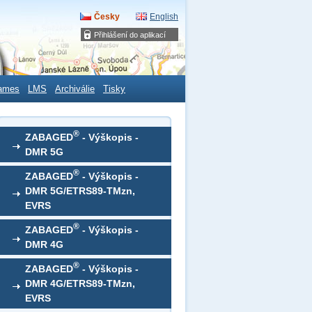
Česky
English
Přihlášení do aplikací
ames
LMS
Archiválie
Tisky
®
ZABAGED
- Výškopis -
DMR 5G
®
ZABAGED
- Výškopis -
DMR 5G/ETRS89-TMzn,
EVRS
®
ZABAGED
- Výškopis -
DMR 4G
®
ZABAGED
- Výškopis -
DMR 4G/ETRS89-TMzn,
EVRS