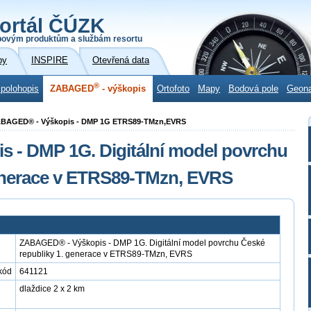
ortál ČÚZK
povým produktům a službám resortu
by
INSPIRE
Otevřená data
®
 polohopis
ZABAGED
- výškopis
Ortofoto
Mapy
Bodová pole
Geon
ZABAGED® - Výškopis - DMP 1G ETRS89-TMzn,EVRS
 - DMP 1G. Digitální model povrchu
generace v ETRS89-TMzn, EVRS
ZABAGED® - Výškopis - DMP 1G. Digitální model povrchu České
republiky 1. generace v ETRS89-TMzn, EVRS
kód
641121
dlaždice 2 x 2 km