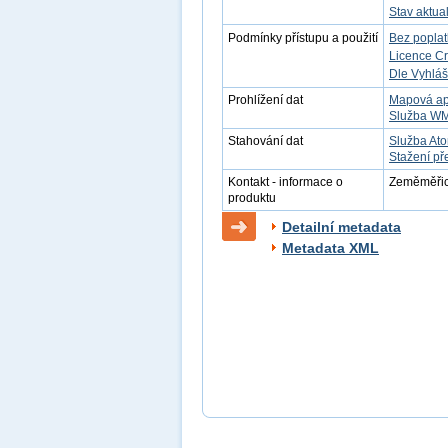
Stav aktua
Podmínky přístupu a použití
Bez popla
Licence C
Dle Vyhláš
Prohlížení dat
Mapová ap
Služba W
Stahování dat
Služba At
Stažení př
Kontakt - informace o
Zeměměřick
produktu
Detailní metadata
Metadata XML