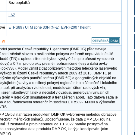
Bez poplatků
LAZ
ové
ETRS89 / UTM zone 33N (N-E)
,
EVRF2007 height
model povrchu České republiky 1. generace (DMP 1G) představuje
území včetně staveb a rostlinného pokryvu ve formě nepravidelné sítě
bodů (TIN) s úplnou střední chybou výšky 0,4 m pro přesně vymezené
udovy) a 0,7 m pro objekty přesně neohraničené (lesy a další prvky
o pokryvu). Model vznikl z dat pořízených metodou leteckého laserového
výškopisu území České republiky v letech 2009 až 2013. DMP 1G je
alýzám výškových poměrů terénu (DMR 5G) a geografických objektů na
ytujících (stavby a rostlinný pokryv) regionálního a částečně i lokálního
 např. při analýzách viditelnosti, modelování šíření radiových vln,
šíření škodlivých látek a nečistot v ovzduší, generování virtuálních
 terén v leteckých simulátorech a trenažérech apod. Tato datová sada je
na v souřadnicovém referenčním systému ETRS89-TM33N a výškovém
VRS.
MP 1G byl nahrazen produktem DMP OK vytvořeným metodou obrazové
eteckých měřických snímků. Upozorňujeme, že data DMP 1G jsou na
emí již zastaralá a proto nebudou od 1.1 2027 nadále poskytována.
ou poskytována data produktu DMP OK, který je koncipován, jako
MP 1G.