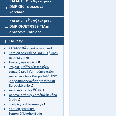
ZABAGED
- Výškopis -
DMP OK - obrazová
korelace
®
ZABAGED
- Výškopis -
DMP OK/ETRS89-TMzn -
obrazová korelace
Odkazy
®
ZABAGED
- výškopis - úvod
®
Katalog objektů ZABAGED
2025
webová verze
Analýzy výškopisu
Projekt „Pořízení leteckých
senzorů pro informační systém
zeměměřictví a Geoportál ČÚZK“
je spolufinancovánz prostředků
Evropské unie
webové stránky ČÚZK
webové stránky Zeměměřického
úřadu
předpisy a dokumenty
Katalog produkce
Zeměměřického úřadu