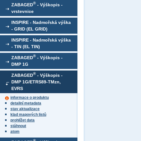
®
ZABAGED
- Výškopis -
vrstevnice
INSPIRE - Nadmořská výška
- GRID (EL GRID)
INSPIRE - Nadmořská výška
- TIN (EL TIN)
®
ZABAGED
- Výškopis -
DMP 1G
®
ZABAGED
- Výškopis -
DMP 1G/ETRS89-TMzn,
EVRS
informace o produktu
detailní metadata
stav aktualizace
klad mapových listů
prohlížet data
stáhnout
atom
®