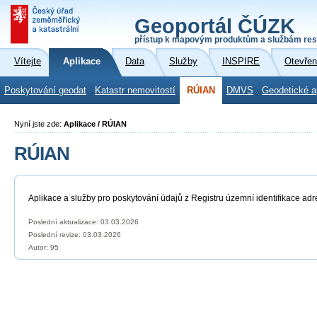
Geoportál ČÚZK
přístup k mapovým produktům a službám res
Vítejte
Aplikace
Data
Služby
INSPIRE
Otevřen
Poskytování geodat
Katastr nemovitostí
RÚIAN
DMVS
Geodetické a
Nyní jste zde:
Aplikace / RÚIAN
RÚIAN
Aplikace a služby pro poskytování údajů z Registru územní identifikace adr
Poslední aktualizace: 03.03.2026
Poslední revize:
03.03.2026
Autor: 95