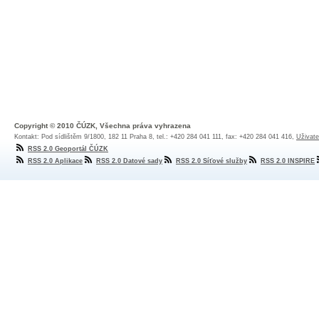
Copyright © 2010 ČÚZK, Všechna práva vyhrazena
Kontakt: Pod sídlištěm 9/1800, 182 11 Praha 8, tel.: +420 284 041 111, fax: +420 284 041 416,
Uživate
RSS 2.0 Geoportál ČÚZK
RSS 2.0 Aplikace
RSS 2.0 Datové sady
RSS 2.0 Síťové služby
RSS 2.0 INSPIRE