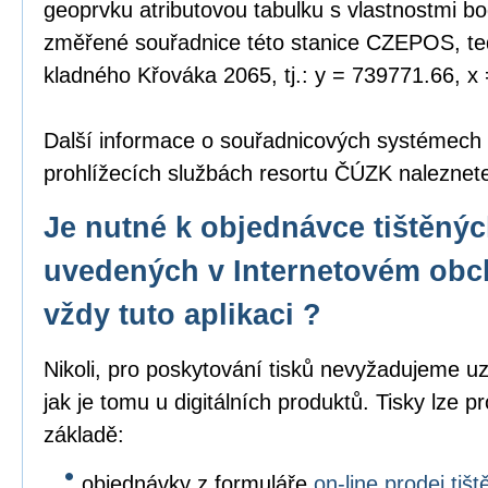
geoprvku atributovou tabulku s vlastnostmi bo
změřené souřadnice této stanice CZEPOS, tedy
kladného Křováka 2065, tj.: y = 739771.66, x
Další informace o souřadnicových systémech
prohlížecích službách resortu ČÚZK nalezne
Je nutné k objednávce tištěný
uvedených v Internetovém obc
vždy tuto aplikaci ?
Nikoli, pro poskytování tisků nevyžadujeme uz
jak je tomu u digitálních produktů. Tisky lze p
základě:
objednávky z formuláře
on-line prodej ti