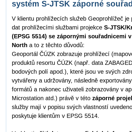
systém S-JTSK záporné souřa
V klientu prohlížecích služeb Geoprohlížeč je
dat prohlížecími službami projekce
S-JTSK/Kr
(EPSG 5514) se zápornými souřadnicemi v p
North
a to z těchto důvodů:
Geoportál ČÚZK zobrazuje prohlížecí (mapové)
produktů resortu ČÚZK (např. data ZABAGE
bodových polí apod.), které jsou ve svých zd
vytvářeny a udržovány, následně exportován
formátů a nakonec uživateli zobrazovány v ap
Microstation atd.) právě v této
záporné proje
služby mají v popisu svých vlastností uveden
poskytuje klientům v EPSG 5514.