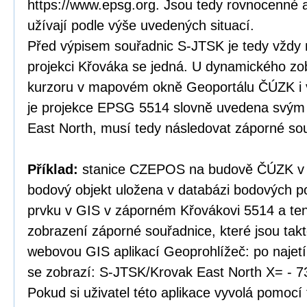
https://www.epsg.org. Jsou tedy rovnocenné a
užívají podle výše uvedených situací.
Před výpisem souřadnic S-JTSK je tedy vždy 
projekci Křováka se jedná. U dynamického zo
kurzoru v mapovém okně Geoportálu ČÚZK i v
je projekce EPSG 5514 slovně uvedena svý
East North, musí tedy následovat záporné so
Příklad:
stanice CZEPOS na budově ČÚZK v P
bodový objekt uložena v databázi bodových po
prvku v GIS v záporném Křovákovi 5514 a te
zobrazení záporné souřadnice, které jsou tak
webovou GIS aplikací Geoprohlížeč: po najet
se zobrazí: S-JTSK/Krovak East North X= - 7
Pokud si uživatel této aplikace vyvolá pomocí