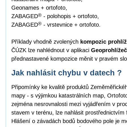
Geonames + ortofoto,
®
ZABAGED
- polohopis + ortofoto,
®
ZABAGED
- vrstevnice + ortofoto.
Příklady vhodně zvolených
kompozic prohlíž
ČÚZK lze nahlédnout v aplikaci
Geoprohlížeč
přednastavené kompozice měnit v pravém slou
Jak nahlásit chybu v datech ?
Připomínky ke kvalitě produktů Zeměměřick
mapy - s výjimkou katastrálních map, Ortofo
zejména nesrovnalosti mezi vyjádřením v pro
stavem v terénu, lze nahlásit prostřednictvím
Hlášení o závadách bodů bodového pole je m