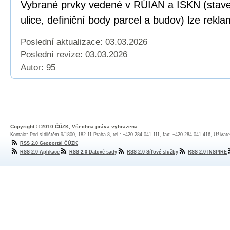
Vybrané prvky vedené v RÚIAN a ISKN (staveb
ulice, definiční body parcel a budov) lze rekl
Poslední aktualizace: 03.03.2026
Poslední revize:
03.03.2026
Autor: 95
Copyright © 2010 ČÚZK, Všechna práva vyhrazena
Kontakt: Pod sídlištěm 9/1800, 182 11 Praha 8, tel.: +420 284 041 111, fax: +420 284 041 416,
Uživate
RSS 2.0 Geoportál ČÚZK
RSS 2.0 Aplikace
RSS 2.0 Datové sady
RSS 2.0 Síťové služby
RSS 2.0 INSPIRE