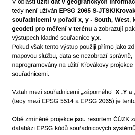
V oblasti
užití dat v geografických informa
tedy
není
užíván
EPSG 2065 S-JTSK/Krovak
souřadnicemi v pořadí x, y - South, West
, 
geodeti pro měření v terénu
a zobrazují pak
výstupech kladné souřadnice
y,x
.
Pokud však tento výstup použiji přímo jako zdr
mapovou službu, data se nezobrazí správně, 
naprogramovány na užití Křovákovy projekce
souřadnicemi.
Vztah mezi souřadnicemi „záporného“
X ,Y
a 
(tedy mezi EPSG 5514 a EPSG 2065) je tent
Obě zmíněné projekce jsou resortem ČÚZK zap
databázi EPSG kódů souřadnicových systémů 