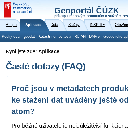
Geoportál ČÚZK
přístup k mapovým produktům a službám res
Vítejte
Aplikace
Data
Služby
INSPIRE
Otevřen
Poskytování geodat
Katastr nemovitostí
RÚIAN
DMVS
Geodetické ap
Nyní jste zde:
Aplikace
Časté dotazy (FAQ)
Proč jsou v metadatech produk
ke stažení dat uváděny ještě o
atom?
Pro běžné uživatele je nejdůležitější funkcion