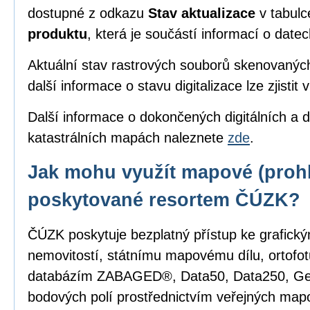
dostupné z odkazu
Stav aktualizace
v tabul
produktu
, která je součástí informací o date
Aktuální stav rastrových souborů skenovanýc
další informace o stavu digitalizace lze zjistit 
Další informace o dokončených digitálních a d
katastrálních mapách naleznete
zde
.
Jak mohu využít mapové (prohl
poskytované resortem ČÚZK?
ČÚZK poskytuje bezplatný přístup ke grafick
nemovitostí, státnímu mapovému dílu, ortofot
databázím ZABAGED®, Data50, Data250, G
bodových polí prostřednictvím veřejných mapo