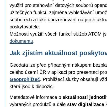
využití pro stahování datových souborů opend
užitečných funkcí, zejména vyhledávání umožňu
souborech a také upozorňování na jejich aktu
poskytovatele.
Možnosti využití všech funkcí služeb ATOM j
dokumentu
.
Jak zjistím aktuálnost poskyt
Geodata lze před případným nákupem bezpl
celého území ČR v aplikaci pro presentaci pro
Geoprohlížeč
. Prohlížecí služby obsahují vž
která jsou k dispozici.
Metadatové informace o
aktuálnosti jednot
vybraných produktů a dále
stav digitalizace
k