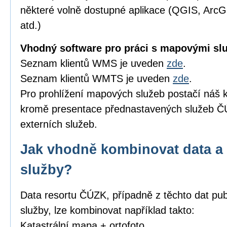
některé volně dostupné aplikace (QGIS, Arc
atd.)
Vhodný software pro práci s mapovými sl
Seznam klientů WMS je uveden
zde
.
Seznam klientů WMTS je uveden
zde
.
Pro prohlížení mapových služeb postačí náš k
kromě presentace přednastavených služeb ČÚ
externích služeb.
Jak vhodně kombinovat data a 
služby?
Data resortu ČÚZK, případně z těchto dat pub
služby, lze kombinovat například takto:
Katastrální mapa + ortofoto,