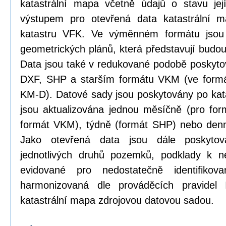
katastrální mapa včetně údajů o stavu její
výstupem pro otevřená data katastrální 
katastru VFK. Ve výměnném formátu jsou
geometrických plánů, která představují budou
Data jsou také v redukované podobě poskyt
DXF, SHP a starším formátu VKM (ve formá
KM-D). Datové sady jsou poskytovány po kat
jsou aktualizována jednou měsíčně (pro form
formát VKM), týdně (formát SHP) nebo den
Jako otevřená data jsou dále poskytová
jednotlivých druhů pozemků, podklady k n
evidované pro nedostatečně identifikov
harmonizovaná dle prováděcích pravidel
katastrální mapa zdrojovou datovou sadou.