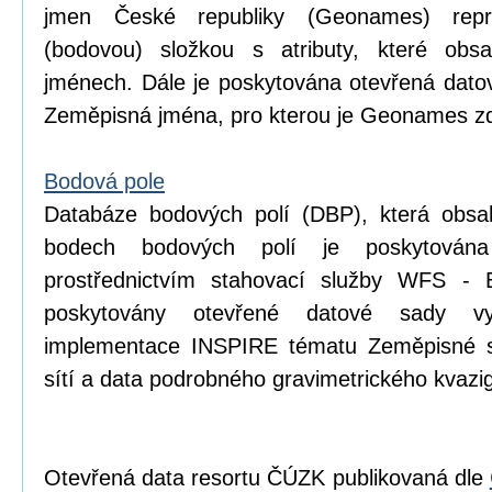
jmen České republiky (Geonames) repr
(bodovou) složkou s atributy, které obsa
jménech. Dále je poskytována otevřená dat
Zeměpisná jména, pro kterou je Geonames zd
Bodová pole
Databáze bodových polí (DBP), která obsa
bodech bodových polí je poskytován
prostřednictvím stahovací služby WFS - 
poskytovány otevřené datové sady v
implementace INSPIRE tématu Zeměpisné s
sítí a data podrobného gravimetrického kva
Otevřená data resortu ČÚZK publikovaná dle