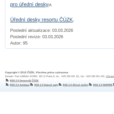
pro úřední desky
.
Úřední desky resortu ČÚZK
.
Poslední aktualizace: 03.03.2026
Poslední revize:
03.03.2026
Autor: 95
Copyright © 2010 ČÚZK, Všechna práva vyhrazena
Kontakt: Pod sídlištěm 9/1800, 182 11 Praha 8, tel.: +420 284 041 111, fax: +420 284 041 416,
Uživate
RSS 2.0 Geoportál ČÚZK
RSS 2.0 Aplikace
RSS 2.0 Datové sady
RSS 2.0 Síťové služby
RSS 2.0 INSPIRE