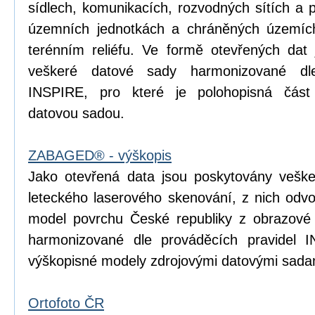
sídlech, komunikacích, rozvodných sítích a 
územních jednotkách a chráněných územích
terénním reliéfu. Ve formě otevřených dat 
veškeré datové sady harmonizované dle
INSPIRE, pro které je polohopisná čá
datovou sadou.
ZABAGED® - výškopis
Jako otevřená data jsou poskytovány vešk
leteckého laserového skenování, z nich odvoz
model povrchu České republiky z obrazové
harmonizované dle prováděcích pravidel I
výškopisné modely zdrojovými datovými sada
Ortofoto ČR