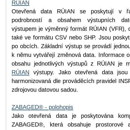
RÚIAN
Otevřená data RÚIAN se poskytují v řad
podrobností a obsahem výstupních dat
výstupem je výměnný formát RÚIAN (VFR), dí
také ve formátu CSV nebo SHP. Jsou poskyto
po obcích. Základní výstup se provádí jedn
k němu vytvářejí změnová data. Informace o p
obsahu jednotlivých výstupů z RÚIAN je m
RÚIAN
výstupy. Jako otevřená data jsou
harmonizovaná dle prováděcích pravidel INS
zdrojovou datovou sadou.
ZABAGED® - polohopis
Jako otevřená data je poskytována komp
ZABAGED®, která obsahuje prostorové 