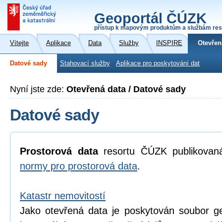
Geoportál ČÚZK
přístup k mapovým produktům a službám res
Vítejte
Aplikace
Data
Služby
INSPIRE
Otevřen
Datové sady
Stahovací služby
Aplikace pro poskytování dat
Nyní jste zde:
Otevřená data / Datové sady
Datové sady
Prostorová data
resortu ČÚZK publikova
normy pro prostorová data
.
Katastr nemovitostí
Jako otevřená data je poskytován soubor geo