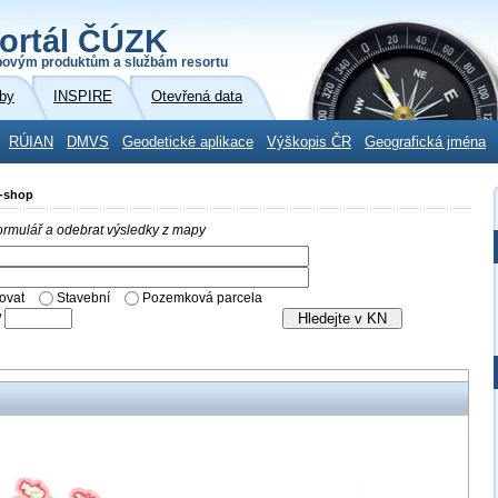
ortál ČÚZK
povým produktům a službám resortu
by
INSPIRE
Otevřená data
RÚIAN
DMVS
Geodetické aplikace
Výškopis ČR
Geografická jména
E-shop
 formulář a odebrat výsledky z mapy
ovat
Stavební
Pozemková parcela
/