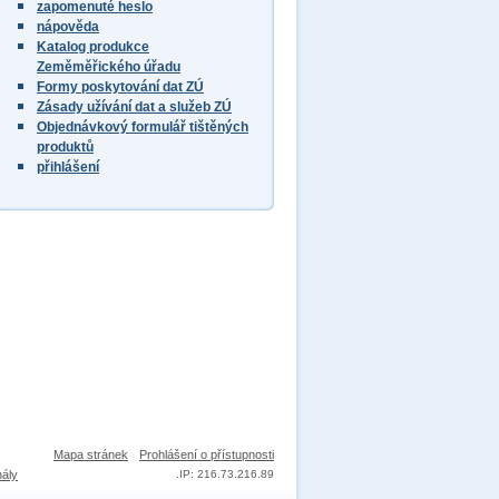
zapomenuté heslo
nápověda
Katalog produkce
Zeměměřického úřadu
Formy poskytování dat ZÚ
Zásady užívání dat a služeb ZÚ
Objednávkový formulář tištěných
produktů
přihlášení
Mapa stránek
Prohlášení o přístupnosti
nály
.
IP: 216.73.216.89