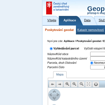
Geop
přístup k ma
Vítejte
Aplikace
Data
Služ
Poskytování geodat
Katastr nemovitostí
Nyní jste zde:
Aplikace / Poskytování geodat / 
Vyhledávání parcel
Vyčistit vstupní
Název/Kód obce
Název/Kód katastrálního území
Parcela, druh číslování
Neomez
Parcelní číslo
Mapa