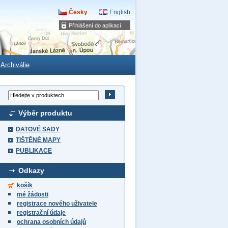
Česky
English
Přihlášení do aplikací
Archiválie
Výběr produktu
DATOVÉ SADY
TIŠTĚNÉ MAPY
PUBLIKACE
Odkazy
košík
mé žádosti
registrace nového uživatele
registrační údaje
ochrana osobních údajů