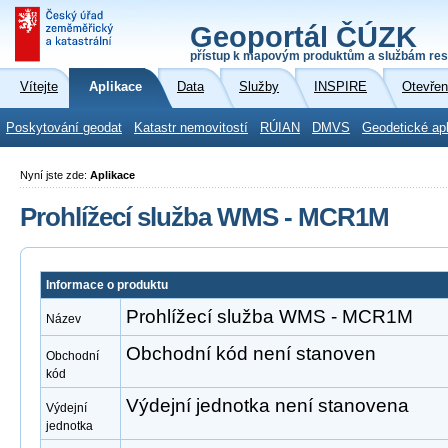
Geoportál ČÚZK
přístup k mapovým produktům a službám res
Vítejte
Aplikace
Data
Služby
INSPIRE
Otevřen
Poskytování geodat
Katastr nemovitostí
RÚIAN
DMVS
Geodetické ap
Nyní jste zde:
Aplikace
Prohlížecí služba WMS - MCR1M
Informace o produktu
Prohlížecí služba WMS - MCR1M
Název
Obchodní kód není stanoven
Obchodní
kód
Výdejní jednotka není stanovena
Výdejní
jednotka