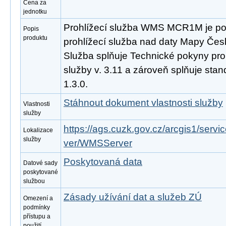
Cena za
jednotku
Prohlížecí služba WMS MCR1M je po
Popis
produktu
prohlížecí služba nad daty Mapy Česk
Služba splňuje Technické pokyny pro
služby v. 3.11 a zároveň splňuje st
1.3.0.
Stáhnout dokument vlastnosti služby
Vlastnosti
služby
https://ags.cuzk.gov.cz/arcgis1/se
Lokalizace
služby
ver/WMSServer
Poskytovaná data
Datové sady
poskytované
službou
Zásady užívání dat a služeb ZÚ
Omezení a
podmínky
přístupu a
použití